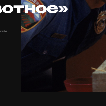
отное»
назад