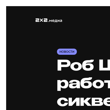
НОВОСТИ
Роб 
рабо
сикв