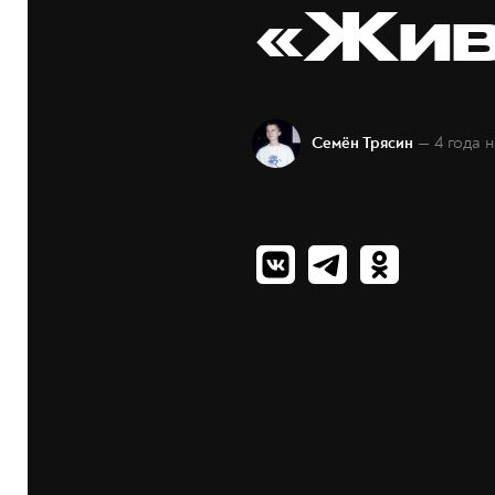
«Жив
— 4 года 
Семён Трясин