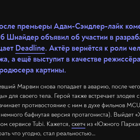
 после премьеры Адам-Сэндлер-лайк ком
б Шнайдер объявил об участии в разра
щает
Deadline
. Актёр вернётся к роли че
а, а ещё выступит в качестве режиссёра
продюсера картины.
евший Марвин снова попадает в аварию, после чего
ы» для своего тела. Герой также встречает злодея 
ачинает противостояние с ним в духе фильмов MCU
к немного бафнутая версия протагониста). Выйдет «
ом сервисе Tubi. Кажется,
скетч
из «Южного Парка»
рать что угодно, стал реальностью…