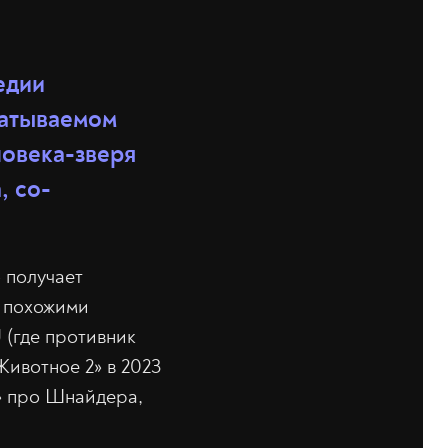
едии
батываемом
ловека-зверя
, со-
 получает
с похожими
 (где противник
Животное 2» в 2023
 про Шнайдера,