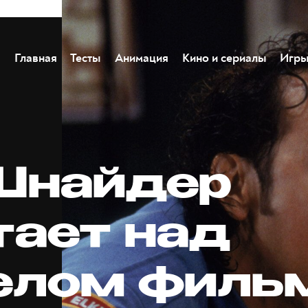
Главная
Тесты
Анимация
Кино и сериалы
Игр
Шнайдер
тает над
елом филь