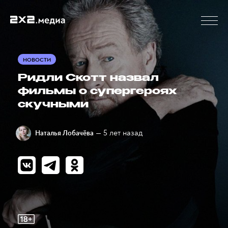
НОВОСТИ
Ридли Скотт назвал
фильмы о супергероях
скучными
— 5 лет назад
Наталья Лобачёва