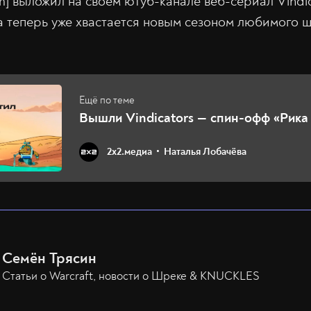
m] выложил на своём ютуб-канале веб-сериал Vindic
а теперь уже хвастается новым сезоном любимого ш
Вышли Vindicators — спин-офф «Рика
2х2.медиа
Наталья Лобачёва
Семён Трясин
Статьи о Warcraft, новости о Шреке & KNUCKLES