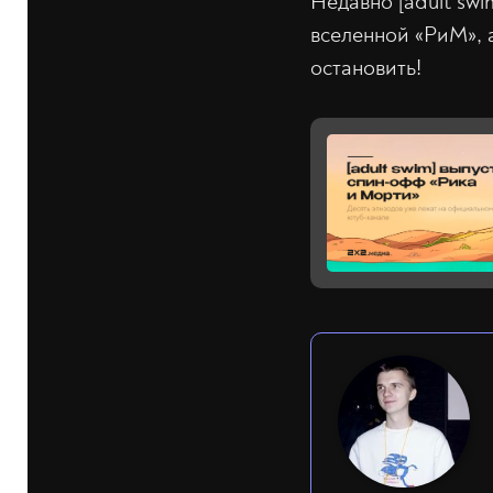
Недавно [adult swi
вселенной «РиМ», 
остановить!