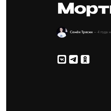
Морт
— 4 года 
Семён Трясин