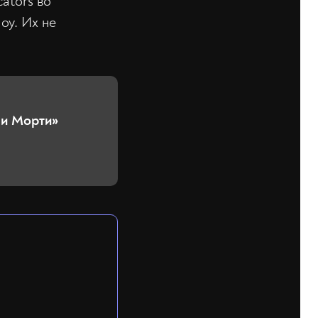
ators во
оу. Их не
 и Морти»