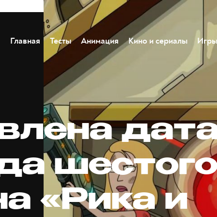
Главная
Тесты
Анимация
Кино и сериалы
Игр
влена дат
да шестог
а «Рика и