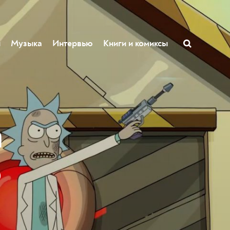
ы
Музыка
Интервью
Книги и комиксы
а
о