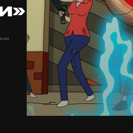
и»
назад