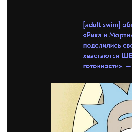
[adult swim] о
«Рика и Морти»
поделились све
хвастаются ШЕ
готовности», —