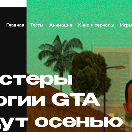
Главная
Тесты
Анимация
Кино и сериалы
Игр
стеры
огии GTA
ут осенью