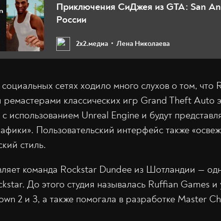
Приключения СиДжея из GTA: San An
России
2х2.медиа
Лена Николаева
 социальных сетях ходило много слухов о том, что 
 ремастерами классических игр Grand Theft Auto э
с использованием Unreal Engine и будут представл
рафики». Пользовательский интерфейс также «освеж
ский стиль.
вляет команда Rockstar Dundee из Шотландии — од
star. До этого студия называлась Ruffian Games и 
wn 2 и 3, а также помогала в разработке Master Chie