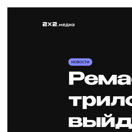
НОВОСТИ
Рема
трил
выйд