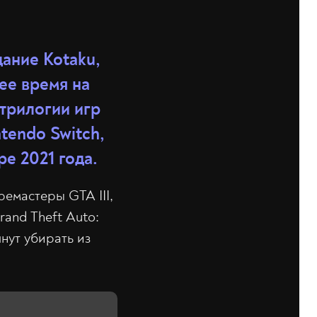
ание Kotaku,
щее время на
трилогии игр
tendo Switch,
е 2021 года.
ремастеры GTA III,
rand Theft Auto:
чнут убирать из