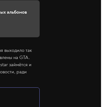
ных альбомов
мя выходило так
авлены на GTA.
star займётся и
овости, ради