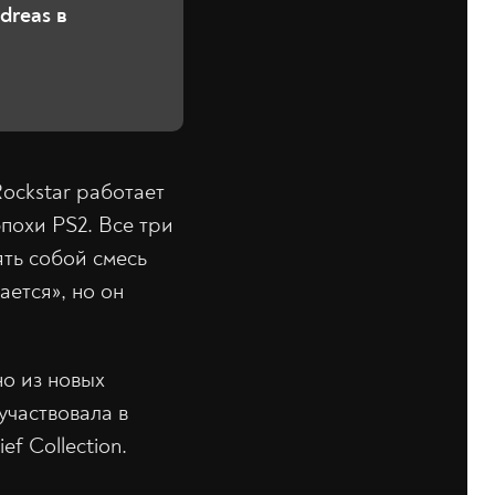
dreas в
Rockstar работает
похи PS2. Все три
ять собой смесь
ается», но он
но из новых
участвовала в
f Collection.