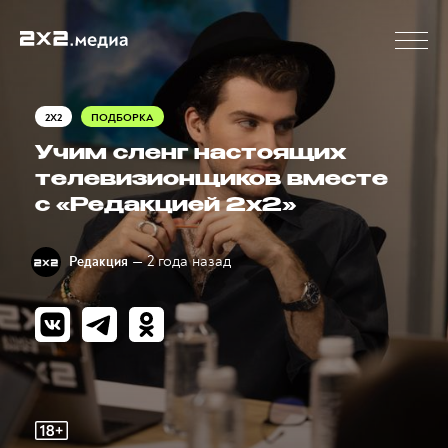
2X2
ПОДБОРКА
Учим сленг настоящих
телевизионщиков вместе
с «Редакцией 2х2»
— 2 года назад
Редакция