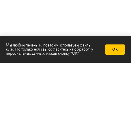
Мы любим печеньки, поэтому используем файлы
куки. Но только если вы согласитесь на
обработку
ОК
персональных данных
, нажав кнопку "ОК"
Телеканал 2х2
Онлайн-эфир
Все авторы
Все темы