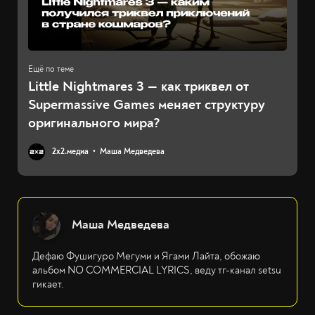
Little Nightmares 3 — как триквел от
Supermassive Games меняет структуру
оригинального мира?
2х2.медиа
Маша Медведева
Маша Медведева
Дефаю Фушигуро Мегуми и Ягами Лайта, обожаю
альбом NO COMMERCIAL LYRICS, веду тг-канал setsu
гикает.