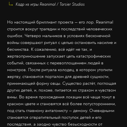
Кадр из игры Reanimal / Tarsier Studios
Но настоящий бриллиант проекта — его лор. Reanimal
строится вокруг трагедии и последствий человеческих
ошибок. Четверо мальчиков в условиях бесконечной
войны совершают ритуал с целью остановить насилие и
бесчинства. К сожалению, всё идёт не так, и
жертвоприношение запускает цепь катастрофических
событий, связанных с перевоплощением людей в
монстров. После ритуала колодец, в котором утопили
жертву, становится порталом для древней сущности,
принимающей форму овцы. Существо растёт, поглощая
других детей, и, похоже, питается их страхом и чувством
вины. Во время прохождения локации всё чаще тонут в
красном цвете и становятся всё более потусторонними,
под стать главному антагонисту — демону. Очевидными
становятся отвратительный поступок детей и его
последствия, а заодно чувство безысходности от