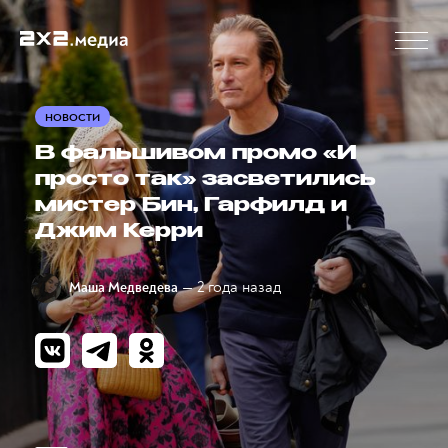
НОВОСТИ
В фальшивом промо «И
просто так» засветились
мистер Бин, Гарфилд и
Джим Керри
— 2 года назад
Маша Медведева