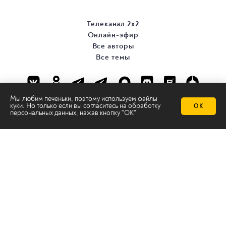
Телеканал 2х2
Онлайн-эфир
Все авторы
Все темы
Мы любим печеньки, поэтому используем файлы
куки. Но только если вы согласитесь на
обработку
ОК
персональных данных
, нажав кнопку "ОК"
© ООО «ТРК «2Х2», 2026
Правовая информация
Политика конфиденциальности
Сайт содержит рекомендательные технологии
Сделано на
Ghost
batman@2x2tv.ru
18+