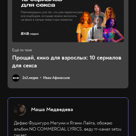
Прощай, кино для взрослых: 10 сериалов
для секса
2х2.медиа
Иван Афанасьев
Маша Медведева
Дефаю Фушигуро Мегуми и Ягами Лайта, обожаю
альбом NO COMMERCIAL LYRICS, веду тг-канал setsu
гикает.