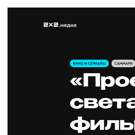
КИНО И СЕРИАЛЫ
САММАРИ
«Про
свет
филь