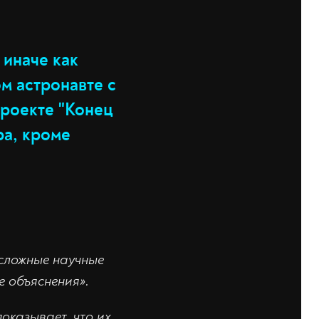
 иначе как
ом астронавте с
Проекте "Конец
ра, кроме
сложные научные
е объяснения».
оказывает, что их