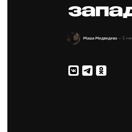
запа
— 5 ме
Маша Медведева