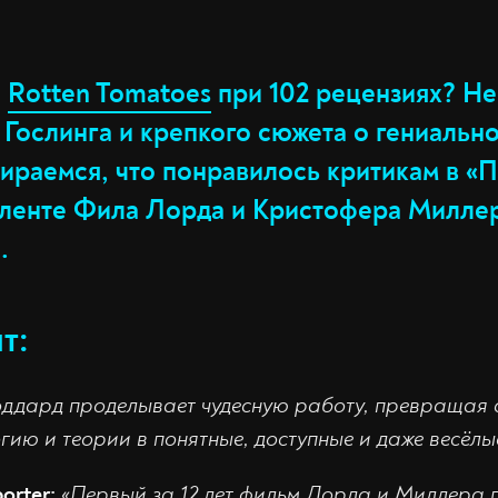
а
Rotten Tomatoes
при 102 рецензиях? Не
 Гослинга и крепкого сюжета о гениальн
бираемся, что понравилось критикам в «
й ленте Фила Лорда и Кристофера Милле
.
т:
ддард проделывает чудесную работу, превращая 
гию и теории в понятные, доступные и даже весёлы
orter
:
«Первый за 12 лет фильм Лорда и Миллера п