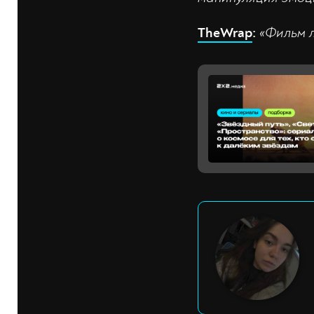
TheWrap
:
«Фильм л