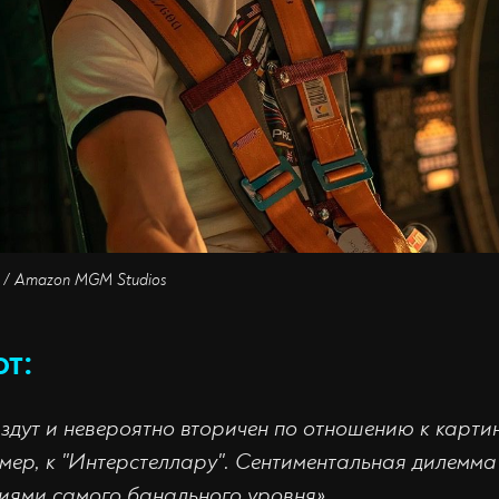
» / Amazon MGM Studios
ют:
здут и невероятно вторичен по отношению к карти
мер, к "Интерстеллару". Сентиментальная дилемма
иями самого банального уровня».