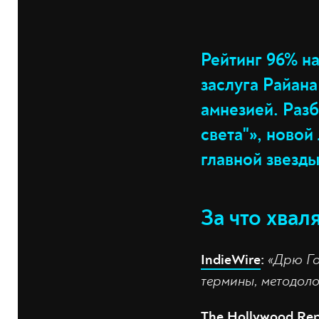
Рейтинг 96% н
заслуга Райана
амнезией. Раз
света"», ново
главной звезды
За что хваля
IndieWire
:
«Дрю Го
термины, методоло
The Hollywood Rep