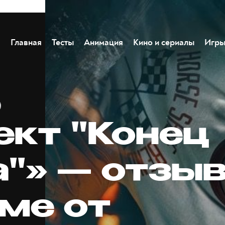
Главная
Тесты
Анимация
Кино и сериалы
Игр
ект "Конец
а"» — отзы
ме от