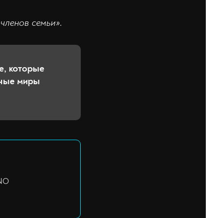
членов семьи».
е, которые
чные миры
 NO