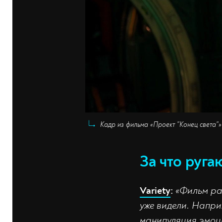
Кадр из фильма «Проект "Конец света"
За что руга
Variety
:
«Фильм ра
уже видели. Напри
манипуляция эмоц