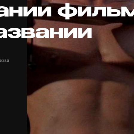
ании фильм
названии
назад