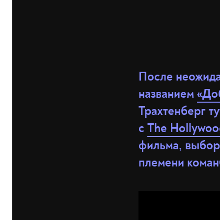
После неожида
названием
«До
Трахтенберг ту
с
The Hollywoo
фильма, выборе
племени коман