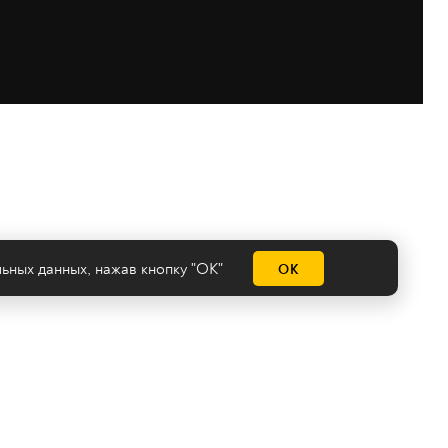
льных данных
, нажав кнопку "ОК"
ОК
емы