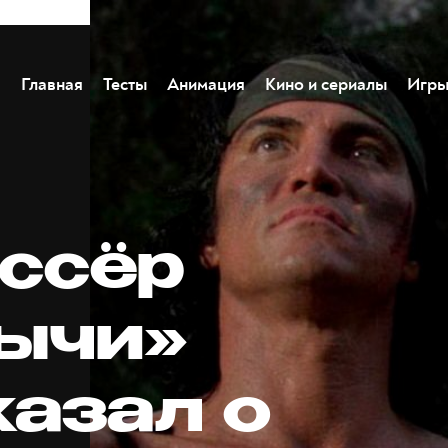
Главная
Тесты
Анимация
Кино и сериалы
Игр
ссёр
ычи»
казал о