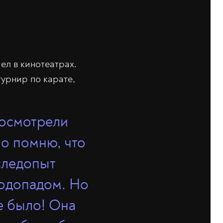
л в кинотеатрах.
турнир по карате,
посмотрели
шо помню, что
 следопыт
водопадом. Но
не было! Она