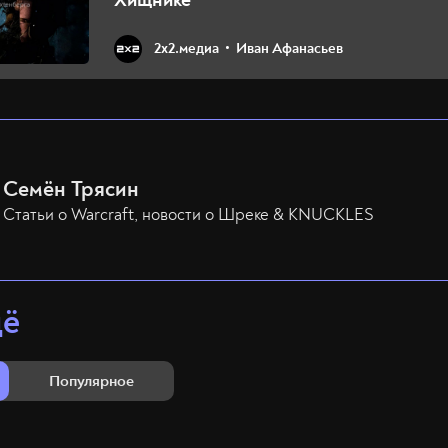
2х2.медиа
Иван Афанасьев
Семён Трясин
Статьи о Warcraft, новости о Шреке & KNUCKLES
щё
Популярное