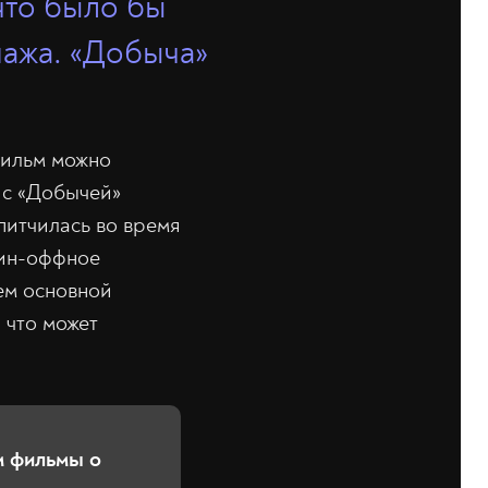
 что было бы
нажа. «Добыча»
фильм можно
 с «Добычей»
 питчилась во время
пин-оффное
ем основной
 что может
м фильмы о