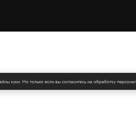
йлы куки. Но только если вы согласитесь на
обработку персона
леканал 2х2
Онлайн-эфир
Все авторы
Все т