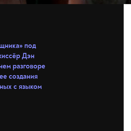
ищника» под
жиссёр Дэн
внем разговоре
ее создания
нных с языком