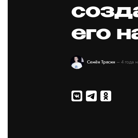
созд
его 
— 4 года 
Семён Трясин