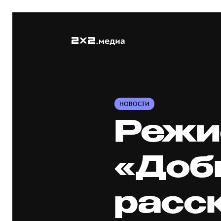
НОВОСТИ
Режи
«Доб
расс