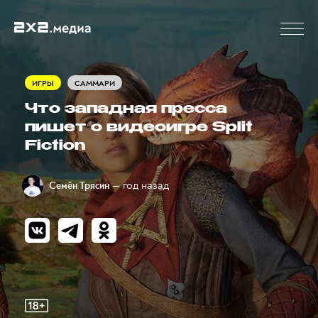
ИГРЫ
САММАРИ
Что западная пресса
пишет о видеоигре Split
Fiction
— год назад
Семён Трясин