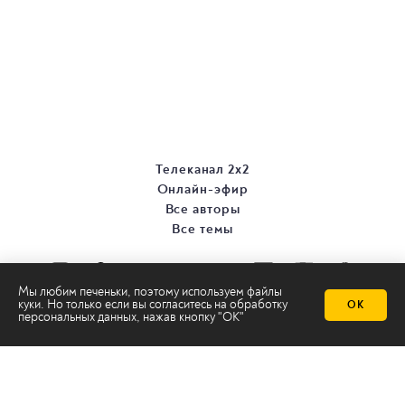
Телеканал 2х2
Онлайн-эфир
Все авторы
Все темы
Мы любим печеньки, поэтому используем файлы
куки. Но только если вы согласитесь на
обработку
ОК
персональных данных
, нажав кнопку "ОК"
© ООО «ТРК «2Х2», 2026
Правовая информация