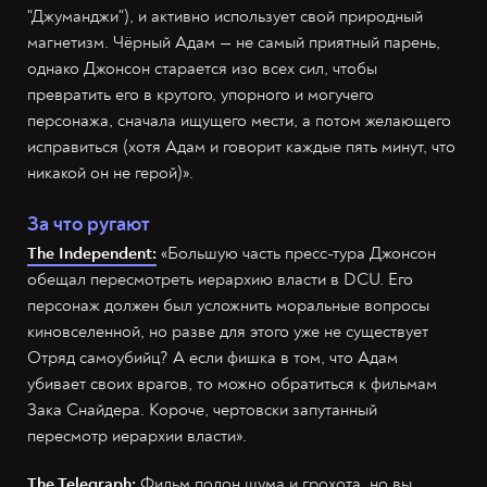
"Джуманджи"), и активно использует свой природный
магнетизм. Чёрный Адам — не самый приятный парень,
однако Джонсон старается изо всех сил, чтобы
превратить его в крутого, упорного и могучего
персонажа, сначала ищущего мести, а потом желающего
исправиться (хотя Адам и говорит каждые пять минут, что
никакой он не герой)».
За что ругают
The Independent:
«Большую часть пресс-тура Джонсон
обещал пересмотреть иерархию власти в DCU. Его
персонаж должен был усложнить моральные вопросы
киновселенной, но разве для этого уже не существует
Отряд самоубийц? А если фишка в том, что Адам
убивает своих врагов, то можно обратиться к фильмам
Зака Снайдера. Короче, чертовски запутанный
пересмотр иерархии власти».
The Telegraph:
Фильм полон шума и грохота, но вы