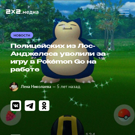
НОВОСТИ
Полицейских из Лос-
Анджелеса уволили за
игру в Pokémon Go на
работе
— 5 лет назад
Лена Николаева