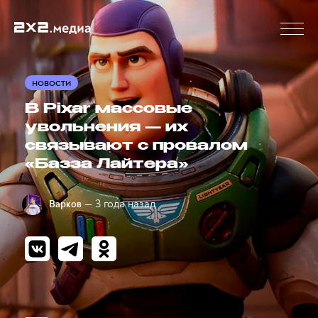
НОВОСТИ
В Pixar массовые
увольнения — их
связывают с провалом
«Базза Лайтера»
— 3 года назад
Варков