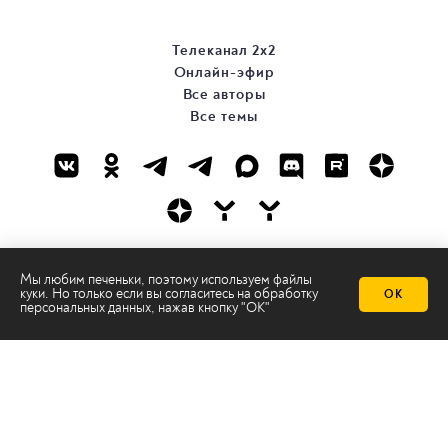
Телеканал 2х2
Онлайн-эфир
Все авторы
Все темы
© ООО «ТРК «2Х2», 2026
Мы любим печеньки, поэтому используем файлы
куки. Но только если вы согласитесь на
обработку
Правовая информация
ОК
персональных данных
, нажав кнопку "ОК"
Политика конфиденциальности
Сайт содержит рекомендательные технологии
Сделано на
Ghost
batman@2x2tv.ru
18+