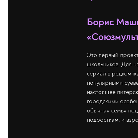
Борис Машк
«Союзмуль
Это первый проект
школьников. Для н
сериал в редком ж
популярными суеве
настоящее питерск
городскими особен
обычная семья под
подросткам, и взро