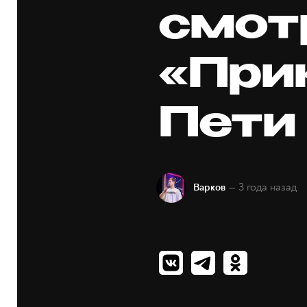
смот
«При
Пети
— 3 года назад
Варков