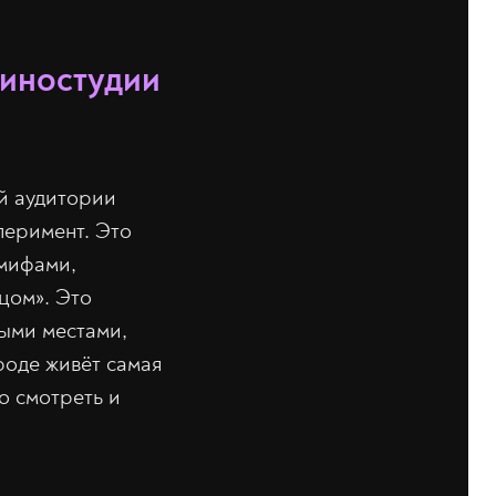
киностудии
й аудитории
перимент. Это
 мифами,
цом». Это
ыми местами,
роде живёт самая
о смотреть и