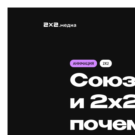
АНИМАЦИЯ
2X2
Союз
и 2х
поче