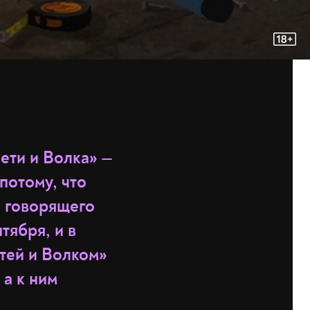
ети и Волка» —
потому, что
о говорящего
тября, и в
етей и Волком»
 а к ним