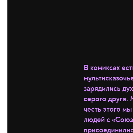
В комиксах ест
мультисказочье
зарядились ду
серого друга. 
честь этого мы
людей с «Союзм
присоединилис