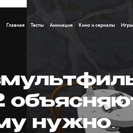
Главная
Тесты
Анимация
Кино и сериалы
Игр
мультфил
2 объясняю
му нужно