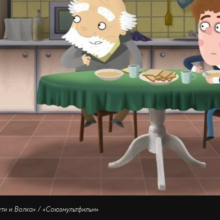
ти и Волка» / «Союзмультфильм»