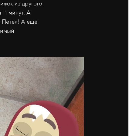
вижок из другого
11 минут. А
с Петей! А ещё
бимый