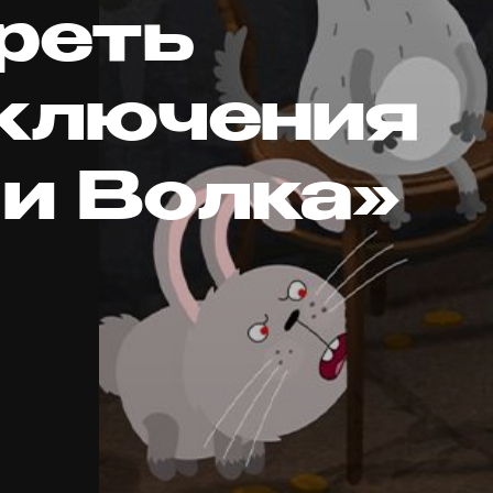
реть
ключения
 и Волка»