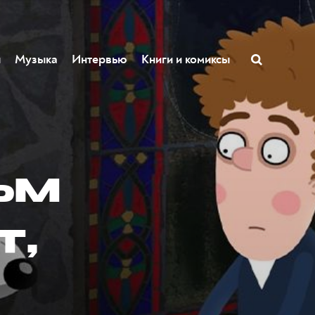
ы
Музыка
Интервью
Книги и комиксы
ьм
т,