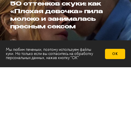
50 оттенков скуки: как
«Плохая девочка» пила
молоко и занималась
пресным сексом
— 2 года назад
Арина Пырина
Мы любим печеньки, поэтому используем файлы
куки. Но только если вы согласитесь на
обработку
ОК
персональных данных
, нажав кнопку "ОК"
16 января в прокат выходит