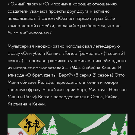
«Южный парк» и «Симпсоны» в хороших отношениях,
создатели уважают проекты друг друга и активно
подкалывают. В самом «Южном парке» не раз были
камео жёлтой семейки, но давайте разберемся, что же
было в «Симпсонах»?
Мультсериал неоднократно использовал легендарную
фразу «Они убили Кенни». «Гомер Громадина» (1 серия 21
сезона) — продавец комиксов упоминает никнейм одного
из интернет-пользователей — «614-ый убийца Кенни». В
эпизоде «О брат, где ты, Барт?» (8 серия 21 сезона) Отто
Манн сбивает Ральфа, переодетого в Кенни и говорит
заветную фразу. В этой же серии Барт, Милхаус, Нельсон
Манц и Ральф Виггам переодеваются в Стэна, Кайла,
Картмана и Кенни.