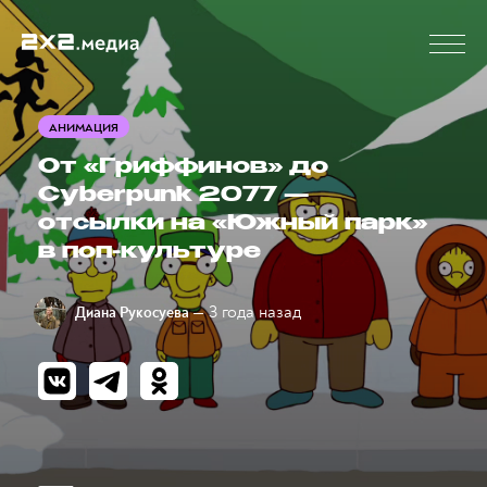
АНИМАЦИЯ
От «Гриффинов» до
Cyberpunk 2077 —
отсылки на «Южный парк»
в поп-культуре
— 3 года назад
Диана Рукосуева