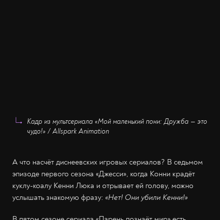
Кадр из мультсериала «Мой маленький пони: Дружба — это
чудо!» / Allspark Animation
А что насчёт диснеевских игровых сериалов? В седьмом
эпизоде первого сезона «Джесси», когда Конни крадёт
куклу-коалу Кенни Люка и отрывает ей голову, можно
услышать знакомую фразу:
«Нет! Они убили Кенни!»
В пятом сезоне сериала «Парень познаёт мир» есть