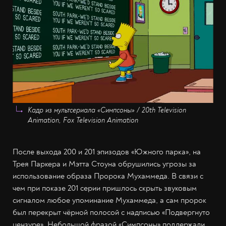
Кадр из мультсериала «Симпсоны» / 20th Television
Animation, Fox Television Animation
После выхода 200 и 201 эпизодов «Южного парка», на
Трея Паркера и Мэтта Стоуна обрушились угрозы за
использование образа Пророка Мухаммеда. В связи с
чем при показе 201 серии пришлось скрыть звуковым
сигналом любое упоминание Мухаммеда, а сам пророк
был перекрыт чёрной полосой с надписью «Подвергнуто
цензуре». Небольшой фразой «Симпсоны» поддержали