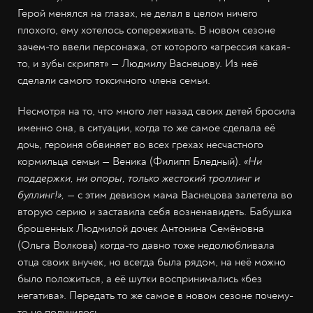
Герой менялся на глазах, не делал в целом ничего
плохого, ему хотелось сопереживать. В новом сезоне
зачем-то ввели персонажа, от которого «агрессия какая-
то, и зубы скрипят» — Людмилу Васнецову. Из неё
сделали самого токсичного члена семьи.
Несмотря на то, что много лет назад своих детей бросила
именно она, в ситуации, когда то же самое сделала её
дочь, героиня обвиняет во всех грехах несчастного
кормильца семьи — Веника (Филипп Бледный).
«Ни
поддержки, ни опоры, только жестокий троллинг и
буллинг!»,
—
с этим девизом мама Васнецова залетела во
вторую серию и заставила себя возненавидеть. Бабушка
брошенных Людмилой дочек Антонина Семёновна
(Ольга Волкова) когда-то давно тоже недолюбливала
отца своих внучек, но всегда была рядом, на неё можно
было положиться, а её шутки воспринимались «без
негатива». Передать то же самое в новом сезоне почему-
то не получилось.