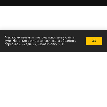
Мы любим печеньки, поэтому используем файлы
куки. Но только если вы согласитесь на
обработку
ОК
персональных данных
, нажав кнопку "ОК"
Телеканал 2х2
Онлайн-эфир