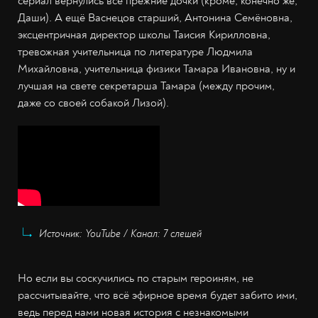
сериал вернулись все прежние дочки (кроме, конечно же,
Даши). А ещё Васнецов старший, Антонина Семёновна,
эксцентричная директор школы Таисия Кирилловна,
тревожная учительница по литературе Людмила
Михайловна, учительница физики Тамара Ивановна, ну и
лучшая на свете секретарша Тамара (между прочим,
даже со своей собакой Лизой).
Источник: YouTube / Канал: 7 слешей
Но если вы соскучились по старым героиням, не
рассчитывайте, что всё эфирное время будет забито ими,
ведь перед нами новая история с незнакомыми