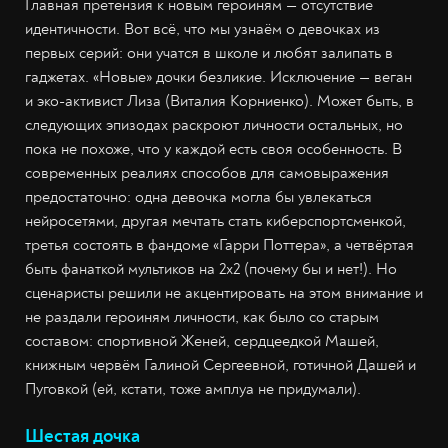
Главная претензия к новым героиням — отсутствие
идентичности. Вот всё, что мы узнаём о девочках из
первых серий: они учатся в школе и любят залипать в
гаджетах. «Новые» дочки безликие. Исключение — веган
и эко-активист Лиза (Виталия Корниенко). Может быть, в
следующих эпизодах раскроют личности остальных, но
пока не похоже, что у каждой есть своя особенность. В
современных реалиях способов для самовыражения
предостаточно: одна девочка могла бы увлекаться
нейросетями, другая мечтать стать киберспортсменкой,
третья состоять в фандоме «Гарри Поттера», а четвёртая
быть фанаткой мультиков на 2х2 (почему бы и нет!). Но
сценаристы решили не акцентировать на этом внимание и
не раздали героиням личности, как было со старым
составом: спортивной Женей, сердцеедкой Машей,
книжным червём Галиной Сергеевной, готичной Дашей и
Пуговкой (ей, кстати, тоже амплуа не придумали).
Шестая дочка