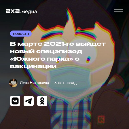
НОВОСТИ
В марте 2021-го выйдет
новый спецэпизод
«Южного парка» о
вакцинации
— 5 лет назад
Лена Николаева