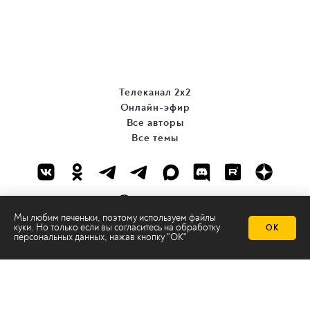
Телеканал 2х2
Онлайн-эфир
Все авторы
Все темы
Мы любим печеньки, поэтому используем файлы
куки. Но только если вы согласитесь на
обработку
ОК
персональных данных
, нажав кнопку "ОК"
© ООО «ТРК «2Х2», 2026
Правовая информация
Политика конфиденциальности
Сайт содержит рекомендательные технологии