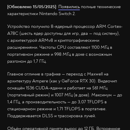
[Обновлено 15/05/2025]
:
Появились
полные технические
характеристики Nintendo Switch 2.
Устройство получило 8-ядерный процессор ARM Cortex-
A78C (шесть ядер доступны для игр, два — под систему),
с архитектурой ARMv8 и криптографическими
расширениями. Частоты CPU составляют 1100 МГц в
портативном режиме и 998 МГц в доке с возможным
разгоном до 1,7 ГГц.
Главное отличие в графике — переход с Maxwell на
архитектуру Ampere (как у GeForce RTX 30). Видеочип
оснащён 1536 CUDA-ядами и работает на 561 МГц
(портативный режим) и 1007 МГц (в доке). Максимум — до
1,4 ГГц, а производительность — до 3,07 TFLOPS в
стационарном режиме и 1,71 TFLOPS в портативе.
Поддерживается DLSS и трассировка лучей.
Объём оперативной памяти вырос до 12 ГБ. Встроенное