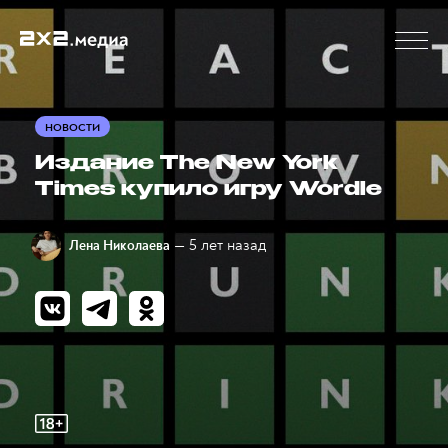
НОВОСТИ
Издание The New York
Times купило игру Wordle
— 5 лет назад
Лена Николаева