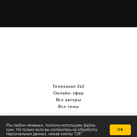
Телеканал 2х2
Онлайн-эфир
Все авторы
Все темы
Мы любим печеньки, поэтому используем файлы
куки. Но только если вы согласитесь на
обработку
ОК
персональных данных
, нажав кнопку "ОК"