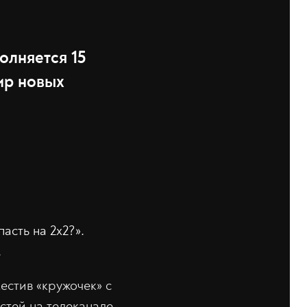
олняется 15
ир новых
асть на 2х2?».
.
естив «кружочек» с
остей на телеканале