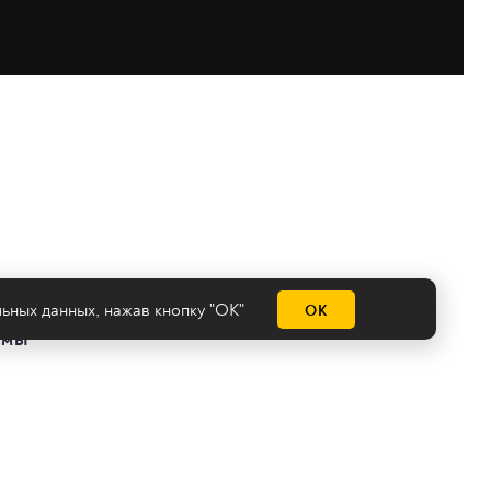
льных данных
, нажав кнопку "ОК"
ОК
емы
нологии
Сделано на
Ghost
batman@2x2tv.ru
18+