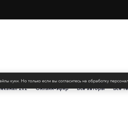
йлы куки. Но только если вы согласитесь на
обработку персона
леканал 2х2
Онлайн-эфир
Все авторы
Все т
Политика конфиденциальности
Сайт содержит рекомендательные тех