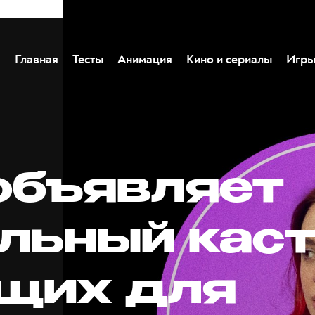
Главная
Тесты
Анимация
Кино и сериалы
Игр
объявляет
льный каст
щих для