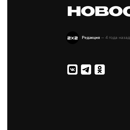
ново
— 4 года наза
Редакция