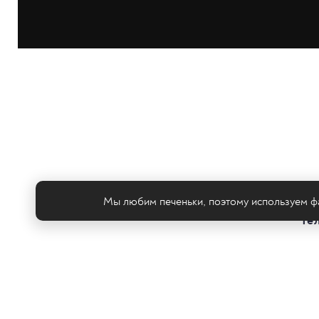
Мы любим печеньки, поэтому используем фа
Те
© ООО «ТРК «2Х2», 2026
Правовая информация