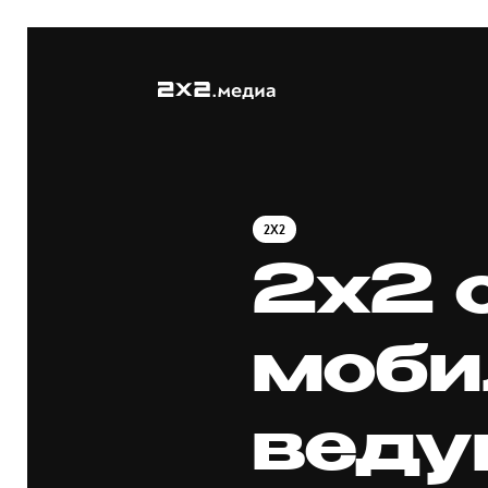
2X2
2х2 
моби
веду