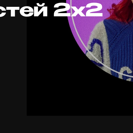
стей 2х2
д