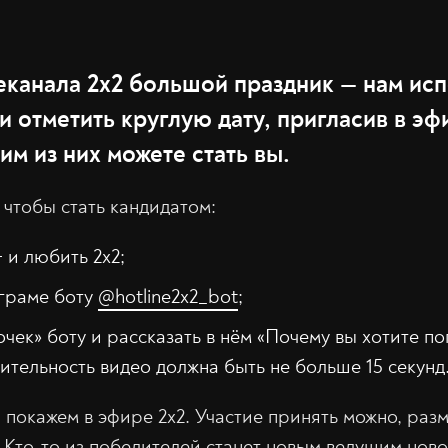
еканала 2х2 большой праздник — нам исп
 отметить круглую дату, пригласив в эф
им из них можете стать вы.
 чтобы стать кандидатом:
 и любить 2х2;
еграме боту
@hotline2x2_bot
;
чек» боту и рассказать в нём «Почему вы хотите поп
тельность видео должна быть не больше 15 секунд
покажем в эфире 2х2. Участие принять можно, разм
. Кто-то из победителей станет новым ведущим нов