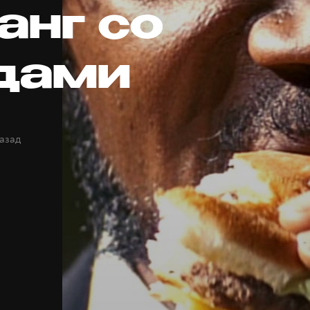
анг со
дами
назад