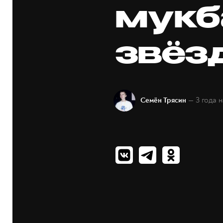
мукб
звёз
— 3 года 
Семён Трясин