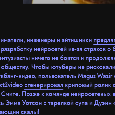
иматели, инженеры и айтишники
предла
 разработку нейросетей из-за страхов о
энтузиасты ничего не боятся и продолж
 обществу. Чтобы ютуберы не рисковал
укбанг-видео, пользователь Magus Wazir
xt2video
сгенерировал
криповый ролик 
е Смите. Позже к команде нейросетевых 
ь Эмма Уотсон с тарелкой супа и Дуэйн 
дающий скалы!