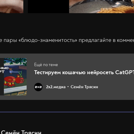
 пары «блюдо-знаменитость» предлагайте в комме
Тестируем кошачью нейросеть CatGP
2х2.медиа
Семён Трясин
Семён Трясин