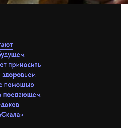
гают
 будущем
ают приносить
и здоровьем
 с помощью
о поедающем
едоков
«Скала»