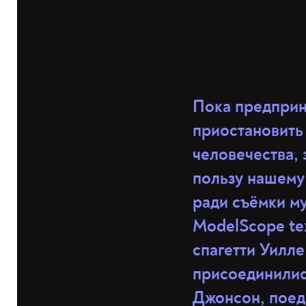
Пока предприн
приостановить
человечества, 
пользу нашему
ради съёмки м
ModelScope te
спагетти Уилл
присоединилис
Джонсон, пое