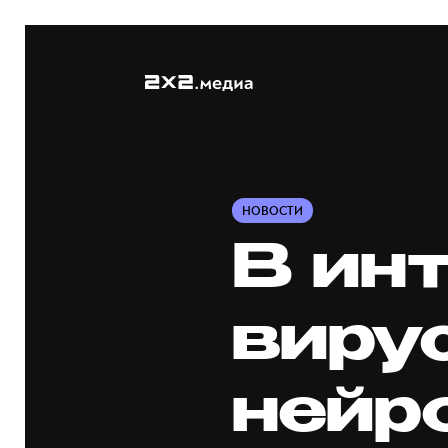
НОВОСТИ
В ин
виру
нейр