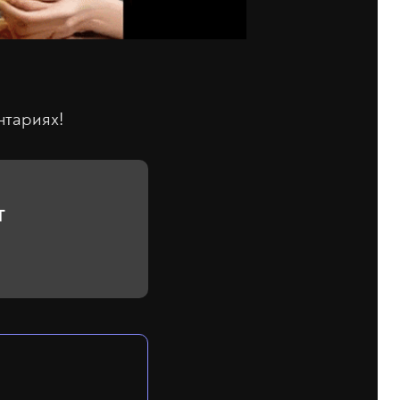
нтариях!
T