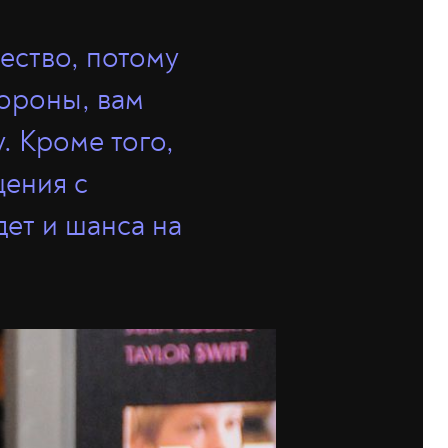
щество, потому
тороны, вам
. Кроме того,
щения с
дет и шанса на