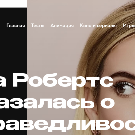
Главная
Тесты
Анимация
Кино и сериалы
Игр
 Робертс
азалась о
раведливо