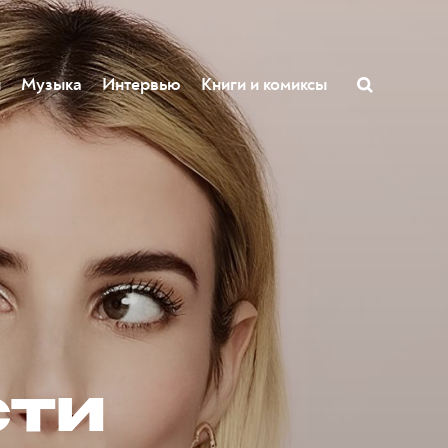
ы
Музыка
Интервью
Книги и комиксы
сти