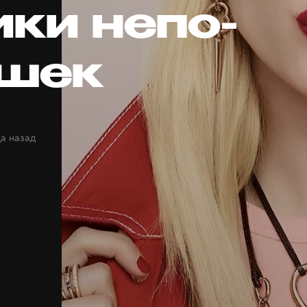
ики непо-
шек
да назад