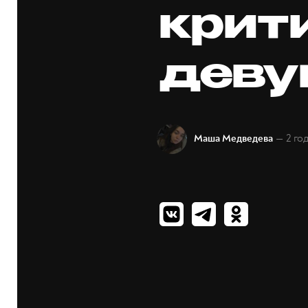
крит
деву
— 2 го
Маша Медведева