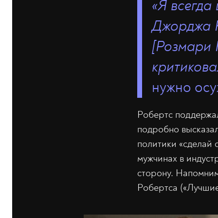
«Я всегда
Джорджа К
[Розмари 
критикова
нужно осу
Робертс поддержал
подробно высказал
политики «сделай 
мужчинах в индуст
сторону. Напомним
Робертса («Лучшие