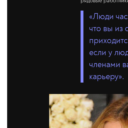
рядовые работники
«Люди час
что вы из 
приходитс
если у лю
членами ва
карьеру».