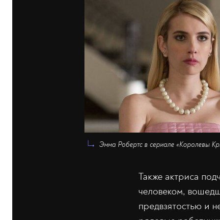
Эмма Робертс в сериале «Королевы Крик
Также актриса под
человеком, вошедш
предвзятостью и н