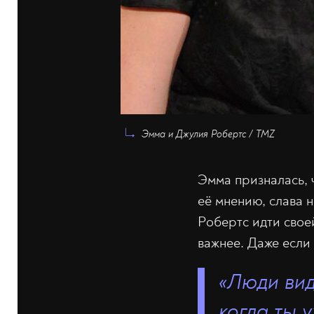
Эмма и Джулия Робертс / TMZ
Эмма призналась, ч
её мнению, слава 
Робертс идти свое
важнее. Даже если
«Люди вид
когда ты 