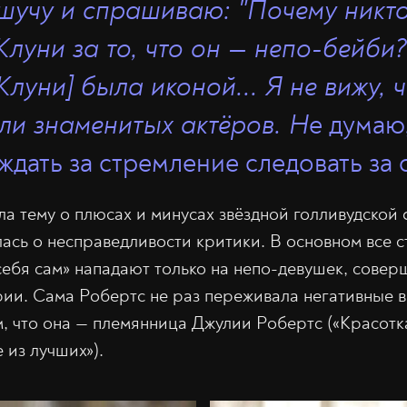
 шучу и спрашиваю: "Почему никт
луни за то, что он — непо-бейби?"
Клуни] была иконой... Я не вижу,
ли знаменитых актёров. Н
е думаю,
ждать за стремление следовать за 
а тему о плюсах и минусах звёздной голливудской
ась о несправедливости критики. В основном все 
себя сам» нападают только на непо-девушек, совер
рии. Сама Робертс не раз переживала негативные 
, что она — племянница Джулии Робертс («Красотк
 из лучших»).