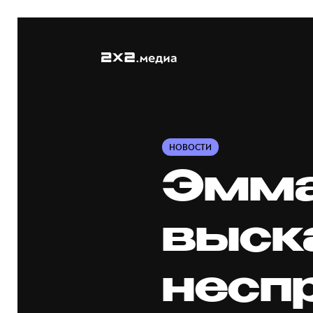
НОВОСТИ
Эмма
выск
несп