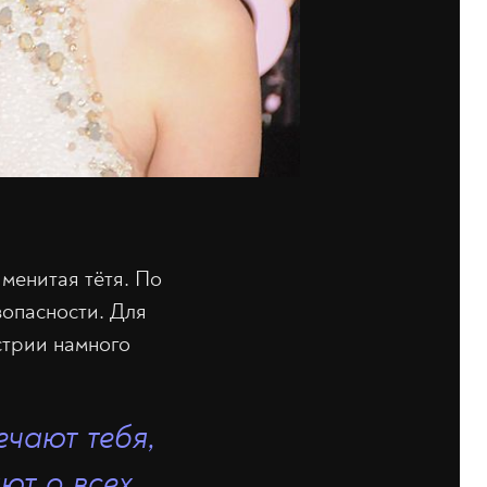
именитая тётя. По
зопасности. Для
стрии намного
ечают тебя,
ют о всех