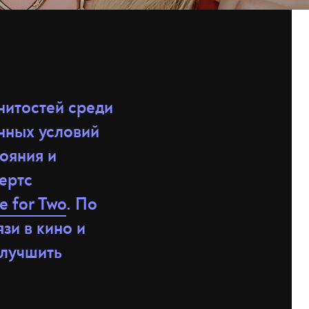
нитостей среди
нных условий
ояния и
ертс
e for Two
. По
зи в кино и
улучшить