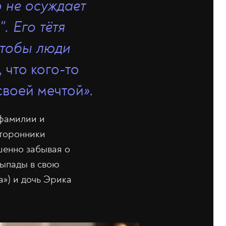
о не осуждает
. Его тётя
 чтобы люди
 что кого-то
своей мечтой
».
 фамилии и
сторонники
шенно забывая о
выпады в свою
а») и дочь Эрика