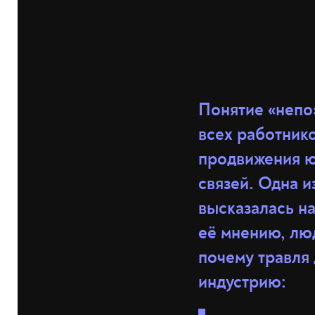
Понятие «непо
всех работник
продвижения ю
связей. Одна 
высказалась на
её мнению, люд
почему травля
индустрию: