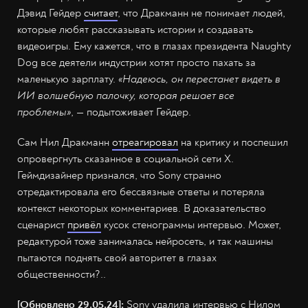
Дэвид Гейдер
считает
, что Дракманн не понимает людей,
которые любят рассказывать истории и создавать
видеоигры. Ему кажется, что в глазах президента Naughty
Dog все деятели индустрии хотят просто пахать за
маленькую зарплату.
«Надеюсь, он перестанет видеть в
ИИ волшебную палочку, которая решает все
проблемы»
, — подытоживает Гейдер.
Сам Нил Дракманн
отреагировал
на критику и поспешил
опровергнуть сказанное в социальной сети X.
Геймдизайнер признался, что Sony странно
отредактировала его бессвязные ответы и потеряла
контекст некоторых комментариев. В доказательство
сценарист
привёл
кусок стенограммы интервью. Может,
редактурой тоже занималась нейросеть, и так машины
пытаются поднять свой авторитет в глазах
общественности?..
[Обновлено 29.05.24]:
Sony удалила интервью с Нилом