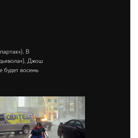
партак»). В
 дьявола»), Джош
 будет восемь