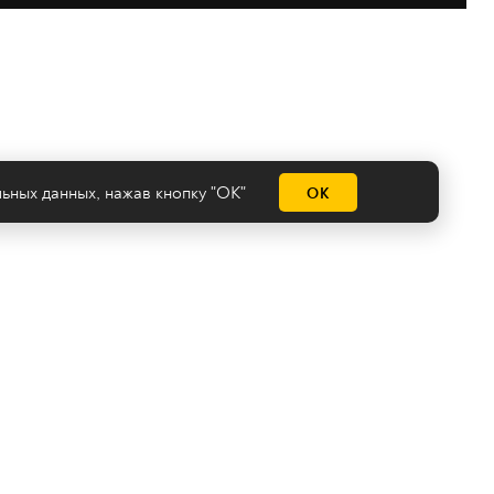
льных данных
, нажав кнопку "ОК"
ОК
емы