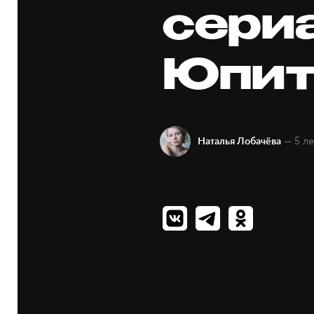
сери
Юпит
— 5 ле
Наталья Лобачёва