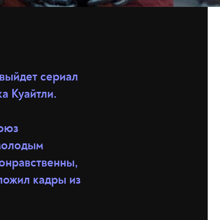
 выйдет сериал
а Куайтли.
Союз
 молодым
конравственны,
ыложил кадры из