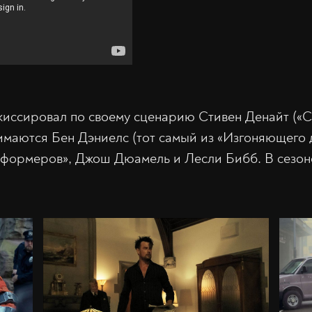
иссировал по своему сценарию Стивен Денайт («С
снимаются Бен Дэниелс (тот самый из «Изгоняющего
формеров», Джош Дюамель и Лесли Бибб. В сезоне