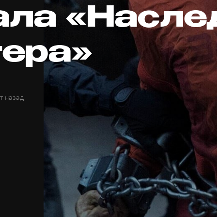
ала «Насле
ера»
т назад