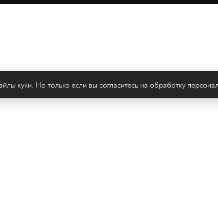
йлы куки. Но только если вы согласитесь на
обработку персона
леканал 2х2
Онлайн-эфир
Все авторы
Все т