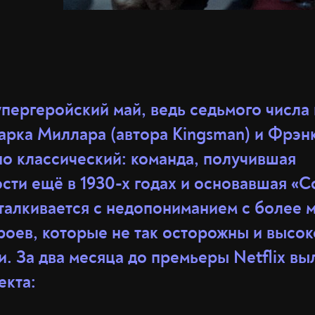
упергеройский май, ведь седьмого числа
арка Миллара (автора Kingsman) и Фрэнк
о классический: команда, получившая
сти ещё в 1930-х годах и основавшая «
сталкивается с недопониманием с более
роев, которые не так осторожны и высо
и. За два месяца до премьеры Netflix в
екта: