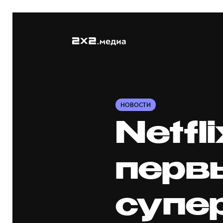
НОВОСТИ
Netfl
перв
супе