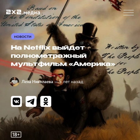
НОВОСТИ
На Netflix выйдет
полнометражный
мультфильм «Америка»
— 5 лет назад
Лена Николаева