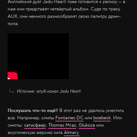
Английский дуэт Jadu Heart тоже готовится к релизу — в
мае они представят четвёртый альбом. Судя по треку
AUX, они немного разнообразят свою палитру дрим-
попа.
Источник: ютуб-канал Jadu Heart
Послушать что-то ещё?
В этот раз не удалось уместить
все. Например, клипы
Fontaines DC
или
boebeck
. Или
синглы:
сатисфаер
,
Thomas Mraz
,
Glukoza
или
акустическую версию хита
Almary.