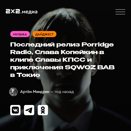
МУЗЫКА
ДАЙДЖЕСТ
Последний релиз Porridge
Radio, Слава Копейкин в
клипе Славы КПСС и
приключения SQWOZ BAB
в Токио
— год назад
Артём Миндрин