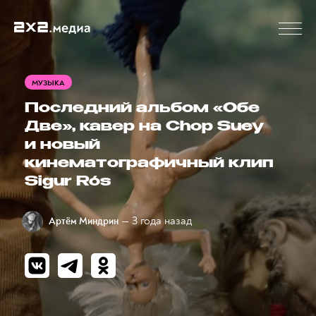
МУЗЫКА
Последний альбом «Обе
Две», кавер на Chop Suey
и новый
кинематографичный клип
Sigur Rós
— 3 года назад
Артём Миндрин