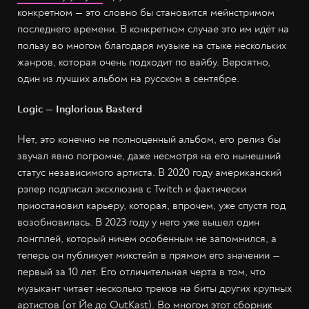
конкретном — это словно бы становится мейнстримом
последнего времени. В конкретном случае это им идёт на
пользу во многом благодаря музыке на стыке нескольких
жанров, которая очень подходит по вайбу. Вероятно,
один из лучших альбом на русском в сентябре.
Logic — Inglorious Basterd
Нет, это конечно не полноценный альбом, его релиз бы
звучал явно погромче, даже несмотря на его нынешний
статус независимого артиста. В 2020 году американский
рэпер подписал эксклюзив с Twitch и фактически
приостановил карьеру, которая, впрочем, уже спустя год
возобновилась. В 2023 году у него уже вышел один
лонгплей, который ничем особенным не запомнился, а
теперь он публикует микстейп в прямом его значении —
первый за 10 лет. Его отличительная черта в том, что
музыкант читает несколько треков на биты других крупных
артистов (от Йе до OutKast). Во многом этот сборник