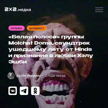
МУЗЫКА
ДАЙДЖЕСТ
«Белая полоса» группы
Molchat Doma, саундтрек
ушедшему лету от Hinds
и признание в любви Хэлу
Эшби
— 2 года назад
Артём Миндрин