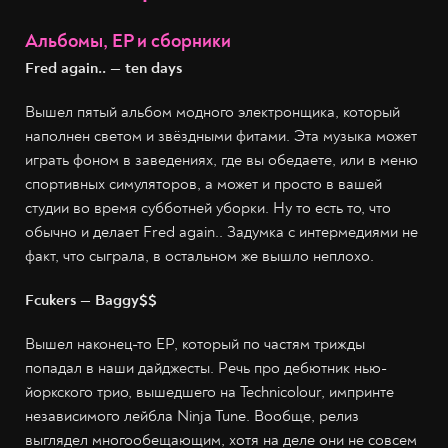
Альбомы, EP и сборники
Fred again.. — ten days
Вышел пятый альбом модного электронщика, который
наполнен светом и звёздными фитами. Эта музыка может
играть фоном в заведениях, где вы обедаете, или в меню
спортивных симуляторов, а может и просто в вашей
студии во время субботней уборки. Ну то есть то, что
обычно и делает Fred again.. Задумка с интермедиями не
факт, что сыграла, в остальном же вышло неплохо.
Fcukers — Baggy$$
Вышел наконец-то EP, который по частям трижды
попадал в наши дайджесты. Речь про дебютник нью-
йоркского трио, вышедшего на Technicolour, импринте
независимого лейбла Ninja Tune. Вообще, релиз
выглядел многообещающим, хотя на деле они не совсем