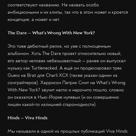
соответствуют названию. Не назвать особо
амбициозными и их клипы, так что в этом может и кроется
концепция, а может и нет.
The Dare — What's Wrong With New York?
Это тоже дебютный релиз, но уже с полноценным
альбомом. Хоть The Dare проект относительно новый,
его автор человек небезызвестный — ранее он выпускал
музыку как Turtlenecked. А ещё он продюсировал трек
Guess на Brat для Charli XCX (также указан одним из
сонграйтеров). Харрисон Патрик Смит на What's Wrong
With New York? звучит нагло и нарочито пошло, словно
он оказался в Нью-Йорке нулевых (и он совершенно
лишён какой-то излишней старомодности).
Hinds — Viva Hinds
Мы называли в одной из прошлых публикаций Viva Hinds