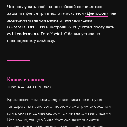
Что послушать ещё: на российской сцене можно
заценить финал триптиха от москвичей
«Диктофон»
или
экспериментальный релиз от электронщика
DUMMFOUND
. Из иностранных ещё стоит послушать
MJ Lenderman
и
Toro Y Moi
. Оба выпустили по
полноценному альбому.
Клипы и синглы
Jungle — Let's Go Back
Британские модники Jungle всё никак не выпустят
танцоров из павильона, поэтому смотрим очередной
клип, снятый одним кадром, с уже знакомыми лицами.
Возможно, танцор Уилл Уэст уже даже значится
официальным участником группы, но это не точно.