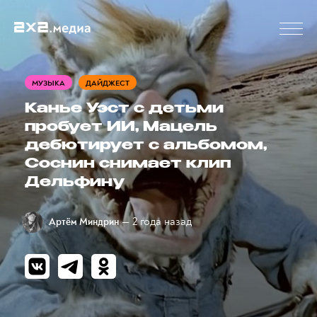
МУЗЫКА
ДАЙДЖЕСТ
Канье Уэст с детьми
пробует ИИ, Мацель
дебютирует с альбомом,
Соснин снимает клип
Дельфину
— 2 года назад
Артём Миндрин