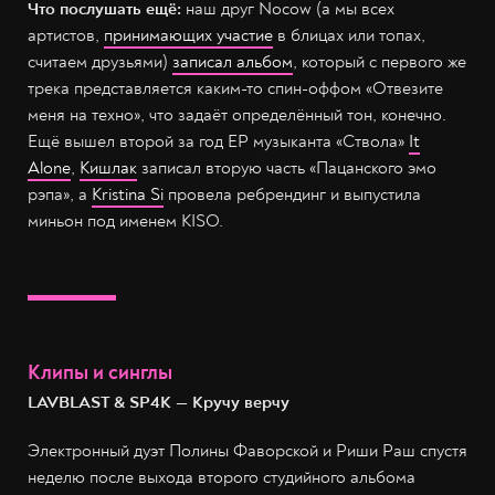
Что послушать ещё:
наш друг Nocow (а мы всех
артистов,
принимающих участие
в блицах или топах,
считаем друзьями)
записал альбом
, который с первого же
трека представляется каким-то спин-оффом «Отвезите
меня на техно», что задаёт определённый тон, конечно.
Ещё вышел второй за год EP музыканта «Ствола»
It
Alone
,
Кишлак
записал вторую часть «Пацанского эмо
рэпа», а
Kristina Si
провела ребрендинг и выпустила
миньон под именем KISO.
Клипы и синглы
LAVBLAST & SP4K — Кручу верчу
Электронный дуэт Полины Фаворской и Риши Раш спустя
неделю после выхода второго студийного альбома