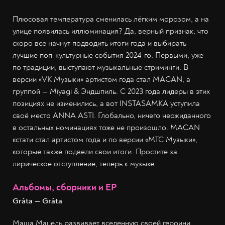
Плюсовая температура сменилась лёгким морозом, а на
улице появилась иллюминация? Да, верный признак, что
скоро все начнут подводить итоги года и выбирать
лучшие поп-культурные события 2024-го. Первыми, уже
по традиции, выступают музыкальные стриминги. В
версии «VK Музыки» артистом года стал MACAN, а
группой — Miyagi & Эндшпиль. С 2023 года лидеры в этих
позициях не изменились, а вот INSTASAMKA уступила
своё место ANNA ASTI. Глобально, ничего неожиданного
в остальных номинациях тоже не произошло. MACAN
кстати стал артистом года и по версии «МТС Музыки»,
которые также подвели свои итоги. Простите за
лирическое отступление, теперь к музыке.
Альбомы, сборники и EP
Gráta — Gráta
Маша Мацель развивает вселенную своей героини