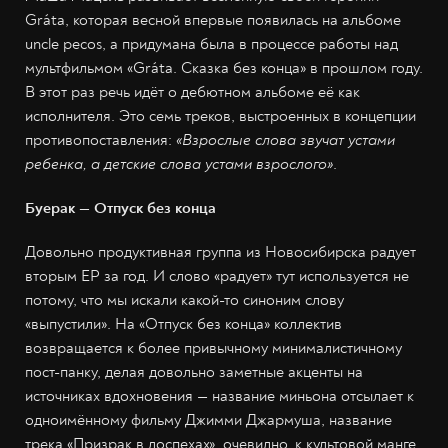
Gráta, которая весной впервые появилась на альбоме
uncle pecos, а придумана была в процессе работы над
мультфильмом «Gráta. Сказка без конца» в прошлом году.
В этот раз речь идёт о дебютном альбоме её как
исполнителя. Это семь треков, выстроенных в концепции
противопоставления:
«Взрослые слова звучат устами
ребенка, а детские слова устами взрослого»
.
Буерак — Отпуск без конца
Довольно продуктивная группа из Новосибирска радует
вторым EP за год. И слово «радует» тут используется не
потому, что мы искали какой-то синоним слову
«выпустили». На «Отпуск без конца» коллектив
возвращается к более привычному минималистичному
пост-панку, делая довольно заметные акценты на
источниках вдохновения — название миньона отсылает к
одноимённому фильму Джимми Джармуша, название
трека «Призрак в доспехах», очевидно, к культовой манге,