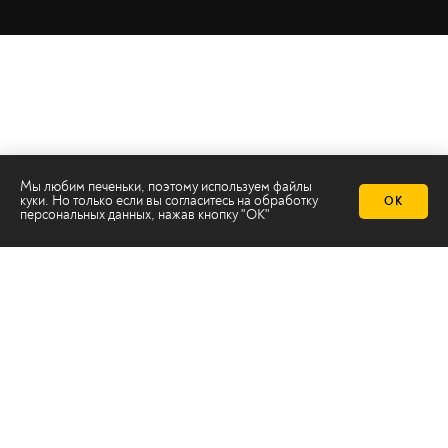
Мы любим печеньки, поэтому используем файлы
куки. Но только если вы согласитесь на
обработку
ОК
персональных данных
, нажав кнопку "ОК"
Телеканал 2х2
Онлайн-эфир
Все авторы