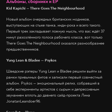
Альбомы, сборники и EP
Kid Kapichi — There Goes The Neighbourhood
Новый альбом очередных британских модников,
выступающих на стыке панка, инди-рока и всего такого.
Первый трек закладывает ложную мысль, что вас ждёт 37
минут разозлённого голоса рабочего класса, вот только
There Goes The Neighbourhood оказался разнообразнее
предшественников.
Yung Lean & Bladee — Psykos
Шведские рэперы Yung Lean и Bladee решили выйти за
рамки привычных фитов и записали первый совместный
альбом. Psykos — эмоциональный релиз, собравший в
себе эксперименты артистов с сырым и депрессивным
звучанием вплоть до давнего сайд-проекта Лина
JonatanLeandoer96.