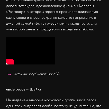
голов, но менее драматичной песня от этого не стала. Её
дополняет видео, вдохновлённое фильмом Копполы
«Разговор», в котором героиня проживает одинаковую
сцену снова и снова, сохраняя какое-то напряжение в
духе той самой гифки с грузовиком на краш-тесте. Это
уже второй релиз в преддверии выхода её альбома.
Источник: ютуб-канал Hana Vu
uncle pecos — Шайка
На недавнем альбоме московской группы uncle pecos
один трек выделялся особо, поэтому не удивительно, что