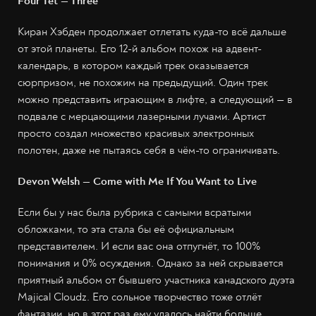
Four Tet — Three
Киран Хэбден продолжает отлетать куда-то всё дальше
от этой планеты. Его 12-й альбом похож на адвент-
календарь, в котором каждый трек оказывается
сюрпризом, не похожим на предыдущий. Один трек
можно представить играющим в лифте, а следующий — в
подвале с мерцающими лазерными лучами. Артист
просто создал множество красивых электронных
полотен, даже не пытаясь себя в чём-то ограничивать.
Devon Welsh — Come with Me If You Want to Live
Если бы у нас была рубрика с самыми всратыми
обложками, то эта стала бы её официальным
представителем. И если вас она отпугнёт, то 100%
понимания и 0% осуждения. Однако за ней скрывается
приятный альбом от бывшего участника канадского дуэта
Majical Cloudz. Его сольное творчество тоже отлёт
фантазии, но в этот раз ему удалось найти больше