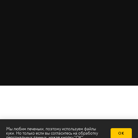
Мы любим печеньки, поэтому используем файлы
куки. Но только если вы согласитесь на
обработку
ОК
персональных данных
, нажав кнопку "ОК"