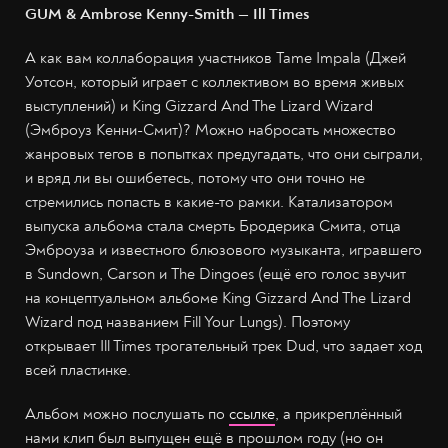
GUM & Ambrose Kenny-Smith — Ill Times
А как вам коллаборация участников Tame Impala (Джей
Уотсон, который играет с коллективом во время живых
выступлений) и King Gizzard And The Lizard Wizard
(Эмброуз Кенни-Смит)? Можно набросать множество
жанровых тегов в попытках предугадать, что они сыграли,
и вряд ли вы ошибетесь, потому что они точно не
стремились попасть в какие-то рамки. Катализатором
выпуска альбома стала смерть Бродерика Смита, отца
Эмброуза и известного блюзового музыканта, игравшего
в Sundown, Carson и The Dingoes (ещё его голос звучит
на концептуальном альбоме King Gizzard And The Lizard
Wizard под названием Fill Your Lungs). Поэтому
открывает Ill Times трогательный трек Dud, что задает ход
всей пластинке.
Альбом можно послушать по
ссылке
, а прикреплённый
нами клип был выпущен ещё в прошлом году (но он