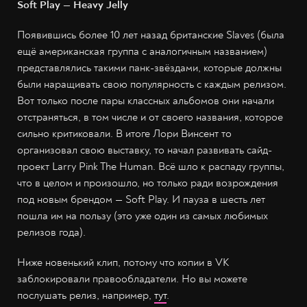
Soft Play — Heavy Jelly
Появившись более 10 лет назад британские Slaves (была
ещё американская группа с аналогичным названием)
представлялись такими панк-звёздами, которые должны
были наращивать свою популярность с каждым релизом.
Вот только после пары классных альбомов они начали
отстраняться, в том числе и от своего названия, которое
сильно критиковали. В итоге Лори Винсент то
организовал свою выставку, то начал развивать сайд-
проект Larry Pink The Human. Всё шло к распаду группы,
что в целом и произошло, но только ради возрождения
под новым брендом — Soft Play. И пауза в шесть лет
пошла им на пользу (это уже один из самых любимых
релизов года).
Ниже новенький клип, потому что копии в VK
заблокировали правообладатели. Но вы можете
послушать релиз, например,
тут
.