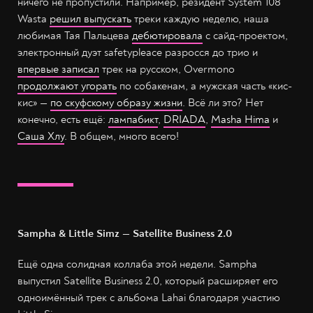
ничего не пропустили. Например, резидент System 108
Wasta
решил выпускать
треки каждую неделю, наша
любимая Тая Пальцева
дебютировала
с сайд-проектом,
электронный дуэт safetypleaсe разросся до трио и
впервые записал
трек на русском, Overmono
продолжают угорать
по собакенам, а мужская часть «кис-
кис» —
по скуфскому образу жизни
. Всё ли это? Нет
конечно, есть ещё:
лампабикт
,
DRIADA
,
Masha Hima
и
Саша Хлу
. В общем, много всего!
Sampha & Little Simz — Satellite Business 2.0
Ещё одна солидная коллаба этой недели. Sampha
выпустил Satellite Business 2.0, который расширяет его
одноимённый трек с альбома Lahai благодаря участию