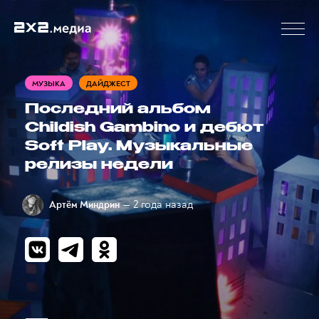
МУЗЫКА
ДАЙДЖЕСТ
Последний альбом
Childish Gambino и дебют
Soft Play. Музыкальные
релизы недели
— 2 года назад
Артём Миндрин