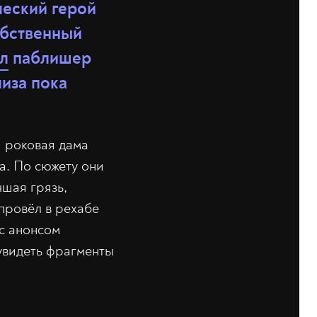
ческий герой
обственный
л
паблишер
лиза пока
я роковая дама
ла. По сюжету они
чшая грязь,
 провёл в рехабе
 с анонсом
увидеть фрагменты