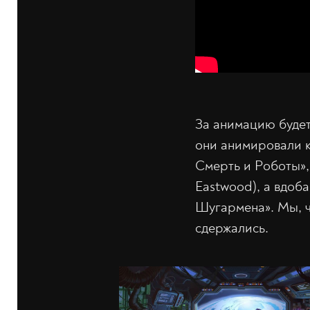
За анимацию будет 
они анимировали к
Смерть и Роботы», 
Eastwood), а вдоба
Шугармена». Мы, ч
сдержались.