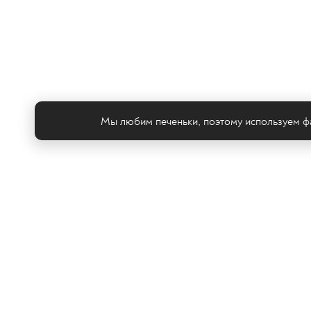
Мы любим печеньки, поэтому используем фа
Те
© ООО «ТРК «2Х2», 2026
Правовая информация