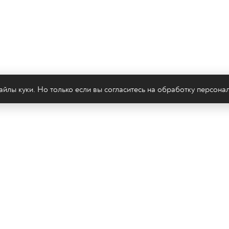
йлы куки. Но только если вы согласитесь на
обработку персона
леканал 2х2
Онлайн-эфир
Все авторы
Все т
Политика конфиденциальности
Сайт содержит рекомендательные тех