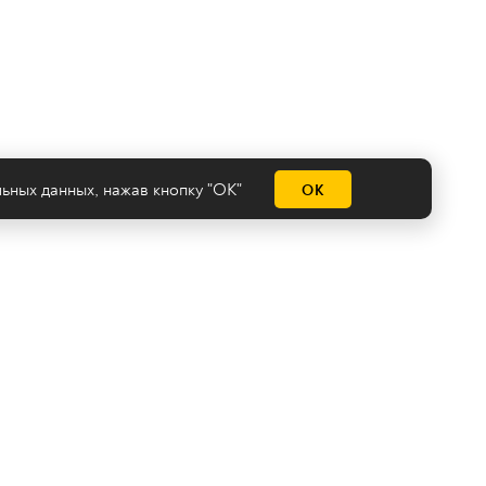
льных данных
, нажав кнопку "ОК"
ОК
емы
нологии
Сделано на
Ghost
batman@2x2tv.ru
18+