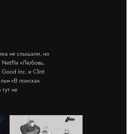
няка не слышали, но
Netflix «Любовь,
Good Inc. и Clint
ильм «В поисках
 тут не