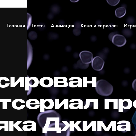
Главная
Тесты
Анимация
Кино и сериалы
Игр
сирован
тсериал пр
яка Джима