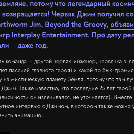
 земляне, потому что легендарный косми
 возвращается! Червяк Джим получил с
arthworm Jim, Beyond the Groovy,
объяви
гр Interplay Entertainment. Про дату ре
али — даже год.
ть команда — другой червяк-инженер, червячка а-л
удет пассией главного героя) и какой-то бык-громи
у на мистическую планету Земля, потому что там лу
Джим. Также известно, что последние 25 лет герой
ависимости он излечивался, не уточняется). Вместе
утное интервью с Джимом, в котором также можно 
енить анимацию.