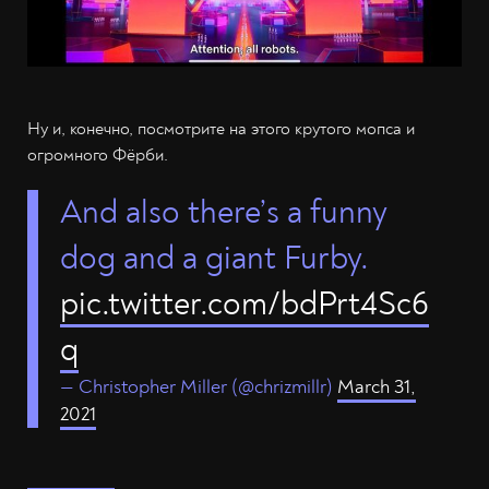
Ну и, конечно, посмотрите на этого крутого мопса и
огромного Фёрби.
And also there’s a funny
dog and a giant Furby.
pic.twitter.com/bdPrt4Sc6
q
— Christopher Miller (@chrizmillr)
March 31,
2021