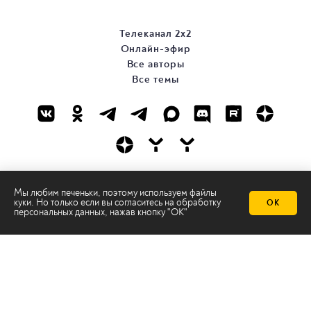
Телеканал 2х2
Онлайн-эфир
Все авторы
Все темы
© ООО «ТРК «2Х2», 2026
Мы любим печеньки, поэтому используем файлы
куки. Но только если вы согласитесь на
обработку
Правовая информация
ОК
персональных данных
, нажав кнопку "ОК"
Политика конфиденциальности
Сайт содержит рекомендательные технологии
Сделано на
Ghost
batman@2x2tv.ru
18+