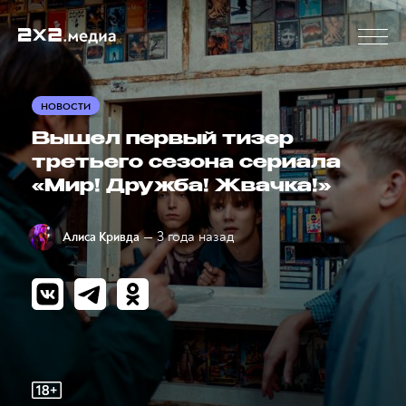
НОВОСТИ
Вышел первый тизер
третьего сезона сериала
«Мир! Дружба! Жвачка!»
— 3 года назад
Алиса Кривда