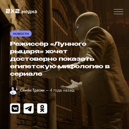
НОВОСТИ
Режиссёр «Лунного
рыцаря» хочет
достоверно показать
египетскую мифологию в
сериале
— 4 года назад
Семён Трясин