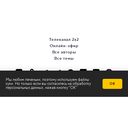
Телеканал 2х2
Онлайн-эфир
Все авторы
Все темы
Мы любим печеньки, поэтому используем файлы
куки. Но только если вы согласитесь на
обработку
ОК
персональных данных
, нажав кнопку "ОК"
© ООО «ТРК «2Х2», 2026
Правовая информация
Политика конфиденциальности
Сайт содержит рекомендательные технологии