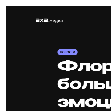
НОВОСТИ
Флор
боль
эмоц