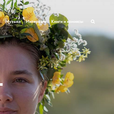
ы
Музыка
Интервью
Книги и комиксы
т