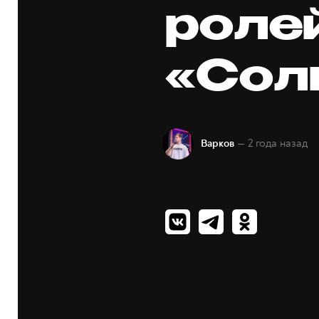
ролей
«Сол
— 2 года назад
Варков