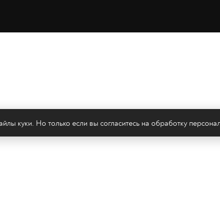
йлы куки. Но только если вы согласитесь на
обработку персона
леканал 2х2
Онлайн-эфир
Все авторы
Все т