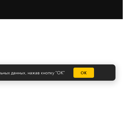
льных данных
, нажав кнопку "ОК"
ОК
емы