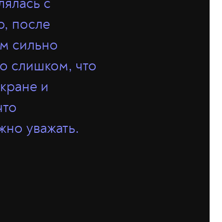
лялась с
р, после
ом сильно
то слишком, что
экране и
что
ужно уважать.