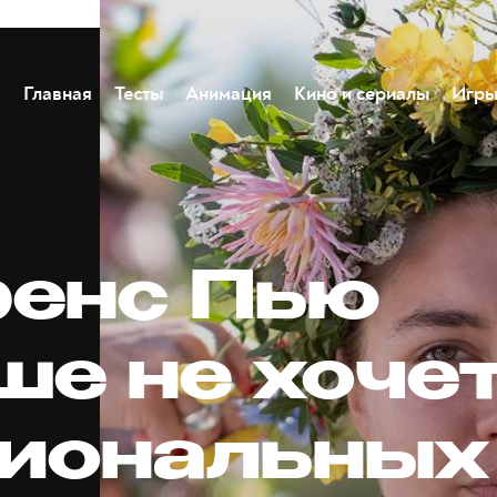
Главная
Тесты
Анимация
Кино и сериалы
Игр
енс Пью
ше не хоче
иональных