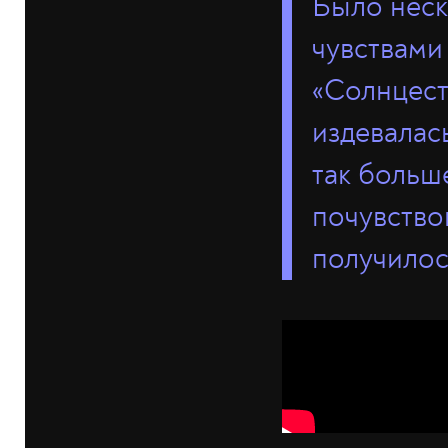
Было неск
чувствами
«Солнцест
издевалась
так больше
почувствов
получилось