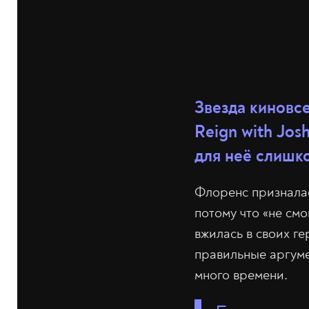
Звезда киновс
Reign with Jos
для неё слишк
Флоренс призналас
потому что «не смо
вжилась в своих г
правильные аргуме
много времени.