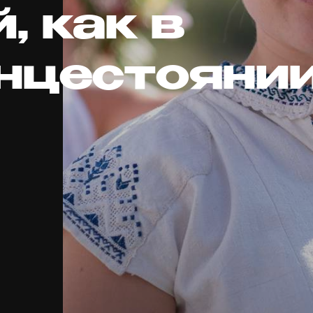
, как в
нцестояни