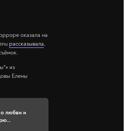
хорроре оказала на
Menu
рассказывала
,
съёмок.
ы*» из
вдовы Елены
 о любви и
дрю