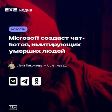
НОВОСТИ
Microsoft создаст чат-
ботов, имитирующих
умерших людей
— 6 лет назад
Лена Николаева