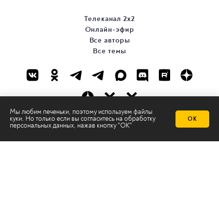
Телеканал 2х2
Онлайн-эфир
Все авторы
Все темы
Мы любим печеньки, поэтому используем файлы
куки. Но только если вы согласитесь на
обработку
ОК
© ООО «ТРК «2Х2», 2026
персональных данных
, нажав кнопку "ОК"
Правовая информация
Политика конфиденциальности
Сайт содержит рекомендательные технологии
Сделано на
Ghost
batman@2x2tv.ru
18+