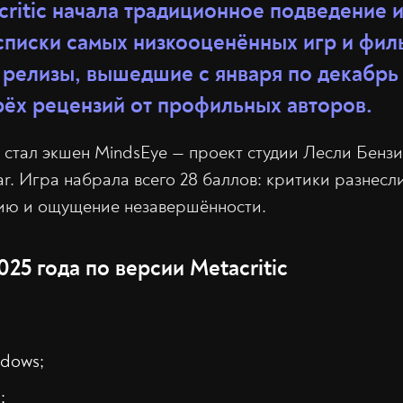
ritic начала традиционное подведение и
списки самых низкооценённых игр и филь
 релизы, вышедшие с января по декабрь
рёх рецензий от профильных авторов.
 стал экшен MindsEye — проект студии Лесли Бенз
. Игра набрала всего 28 баллов: критики разнесли
ию и ощущение незавершённости.
25 года по версии Metacritic
adows;
;