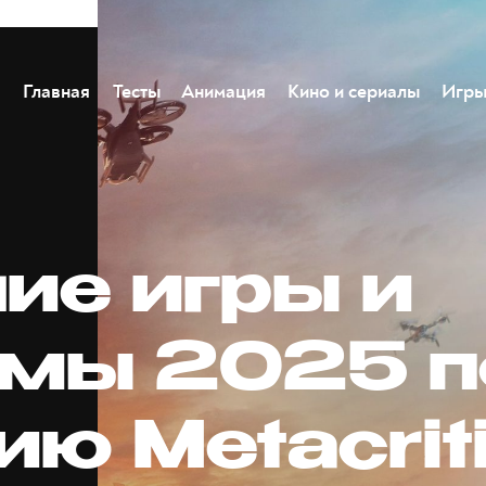
Главная
Тесты
Анимация
Кино и сериалы
Игр
ие игры и
мы 2025 п
ю Metacrit