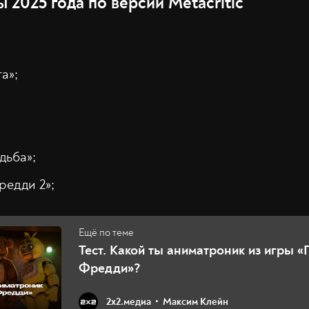
2025 года по версии Metacritic
а»;
дьба»;
редди 2»;
Тест. Какой ты аниматроник из игры «
Фредди»?
2х2.медиа
Максим Клейн