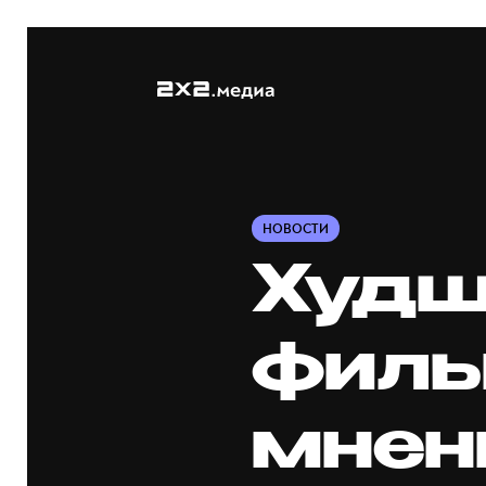
НОВОСТИ
Худш
филь
мнени