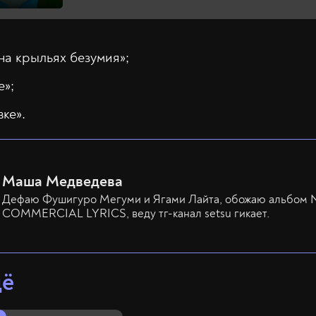
на крыльях безумия»;
е»;
вке».
Маша Медведева
Дефаю Фушигуро Мегуми и Ягами Лайта, обожаю альбом
COMMERCIAL LYRICS, веду тг-канал setsu гикает.
щё