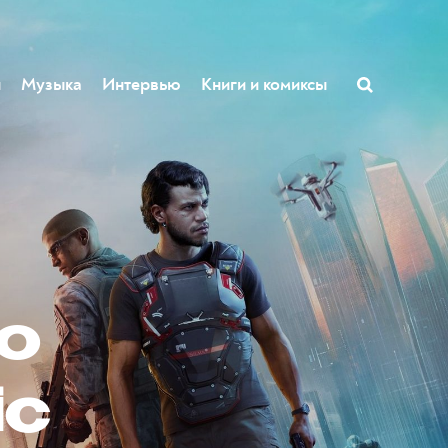
ы
Музыка
Интервью
Книги и комиксы
о
ic