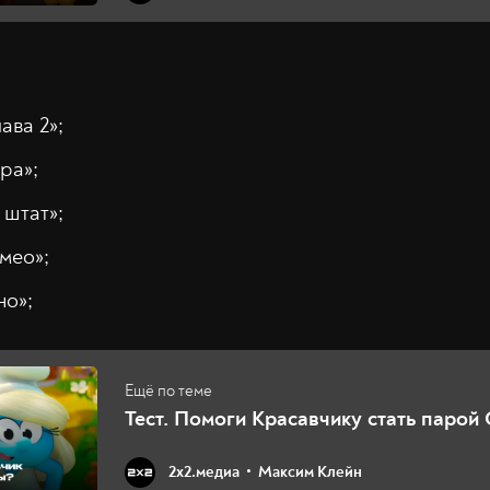
ава 2»;
ра»;
 штат»;
мео»;
но»;
Тест. Помоги Красавчику стать парой
2х2.медиа
Максим Клейн