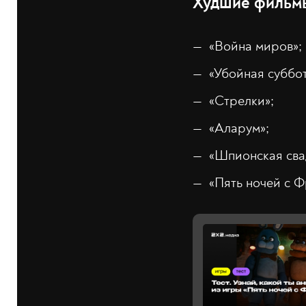
Худшие фильмы 
«Война миров»;
«Убойная суббот
«Стрелки»;
«Аларум»;
«Шпионская сва
«Пять ночей с Ф