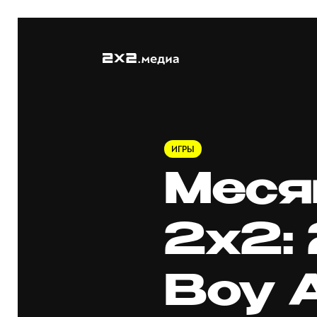
ИГРЫ
Меся
2х2:
Boy 