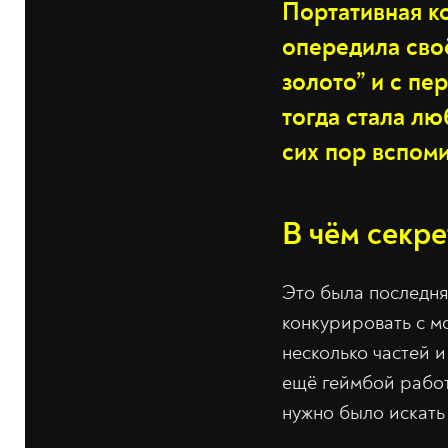
Портативная к
опередила своё
золото” и с пе
тогда стала л
сих пор вспом
В чём секр
Это была последня
конкурировать с м
несколько частей и
ещё геймбой работ
нужно было искать 