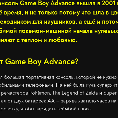
онсоль Game Boy Advance вышла в 2001 г
 время, и не только потому что шла в цв
реходником для наушников, а ещё и пото
юбимой покемон-машиной начала нулевых
инают с теплом и любовью.
ет Game Boy Advance?
я большая портативная консоль, которой не нужно
обильными телефонами. На ней была куча суперхит
 ремастеров Pokémon, The Legend of Zelda и Super
ал от двух батареек AA — заряда хватало часов на 
розетку, чтобы зарядить геймбой снова.