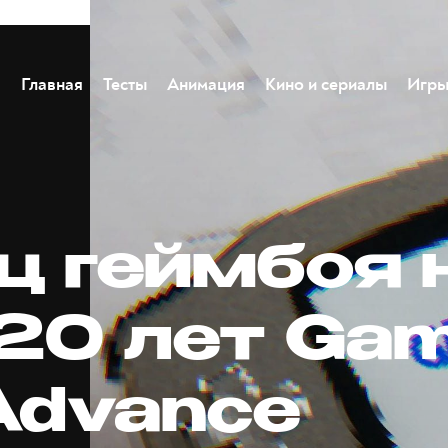
Главная
Тесты
Анимация
Кино и сериалы
Игр
ц геймбоя 
 20 лет Ga
Advance