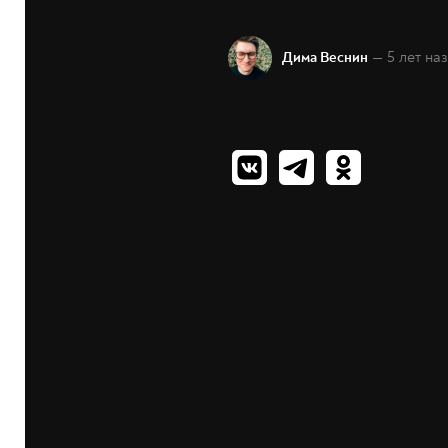
— 5 лет на
Дима Веснин