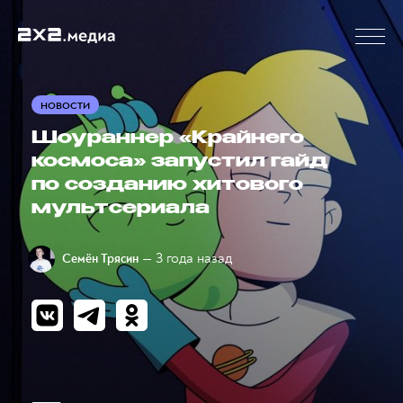
НОВОСТИ
Шоураннер «Крайнего
космоса» запустил гайд
по созданию хитового
мультсериала
— 3 года назад
Семён Трясин