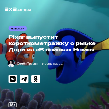
НОВОСТИ
Pixar выпустит
короткометражку о рыбке
Дори из «В поисках Немо»
— месяц назад
Семён Трясин