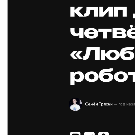
клип
четв
«Люб
робо
— год наз
Семён Трясин