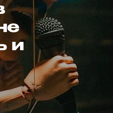
в
не
ь и