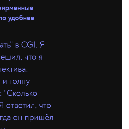
 фирменные
ло удобнее
ть" в CGI. Я
ешил, что я
лектива.
 и толпу
: "Сколько
Я ответил, что
огда он пришёл