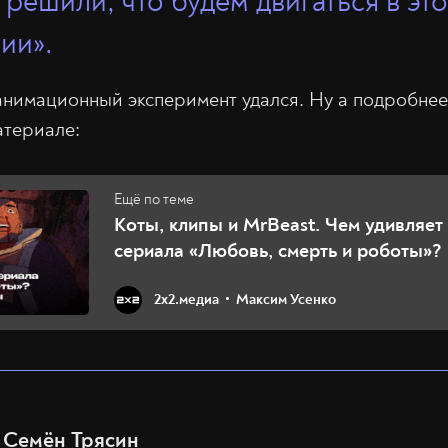
 решили, что будем двигаться в эт
ии».
анимационный эксперимент удался. Ну а подробнее
атериале:
Коты, клипы и MrBeast. Чем удивляет
сериала «Любовь, смерть и роботы»?
2х2.медиа
Максим Усенко
Семён Трясин