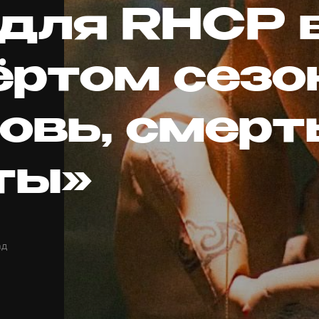
 для RHCP 
ёртом сезо
овь, смерт
ты»
ад