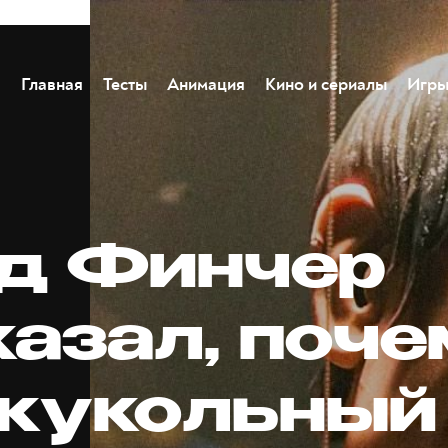
Главная
Тесты
Анимация
Кино и сериалы
Игр
д Финчер
казал, поч
 кукольный