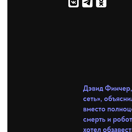
Дэвид Финчер,
сеть», объясни
вместо полноц
смерть и робо
хотел
обзавест