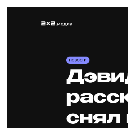
НОВОСТИ
Дэви
расс
снял