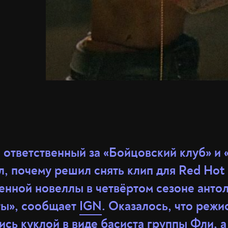
 ответственный за «Бойцовский клуб» и
л, почему решил снять клип для Red Hot 
енной новеллы в четвёртом сезоне анто
ты», сообщает
IGN
. Оказалось, что режи
ись куклой в виде басиста группы Фли, а