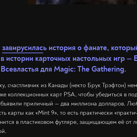
и
завирусилас
ь история о фанате, котор
 в истории карточных настольных игр — 
Всевластья для Magic: The Gathering.
у, счастливчик из Канады (некто Брук Трэфтон) не
нке коллекционных карт PSA, чтобы убедиться в по
объявили приличный — два миллиона долларов. Лю
ь карты как «Mint 9», то есть практически «практи
нится в пластиковом футляре, защищающем её от л
ой.