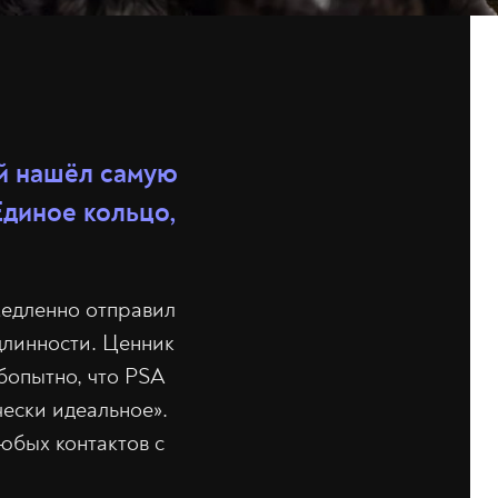
ый нашёл самую
Единое кольцо,
медленно отправил
длинности. Ценник
бопытно, что PSA
чески идеальное».
юбых контактов с