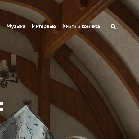
ы
Музыка
Интервью
Книги и комиксы
ю
: