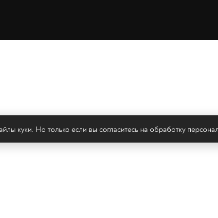
йлы куки. Но только если вы согласитесь на
обработку персона
леканал 2х2
Онлайн-эфир
Все авторы
Все т