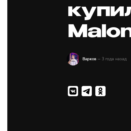
купи
Malo
— 3 года назад
Варков