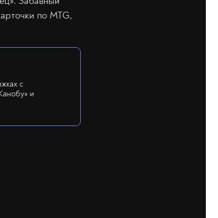
лец». Забавный
карточки по MTG,
ижках с
Канобу» и