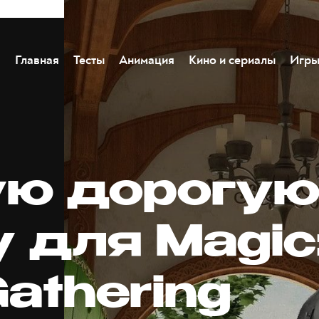
Главная
Тесты
Анимация
Кино и сериалы
Игр
ю дорогу
 для Magic
athering