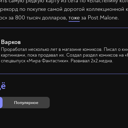
ить самую редкую карту из сета по «Властелину ко
рекорд по покупке самой дорогой коллекционной 
ос» за 800 тысяч долларов,
тоже
за Post Malone.
Варков
Проработал несколько лет в магазине комиксов. Писал о кн
картинками, пока продавал их. Создал раздел комиксов на «
спецвыпуск «Мира Фантастики». Развивал 2х2.медиа.
щё
Популярное