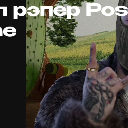
л рэпер Pos
ne