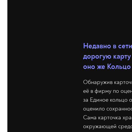
Недавно в сет
дорогую карту
оно же Кольцо 
Обнаружив карточк
её в фирму по оце
за Единое кольцо 
оценило сохранност
Сама карточка хра
окружающей сред