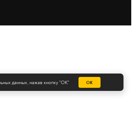
льных данных
, нажав кнопку "ОК"
ОК
емы