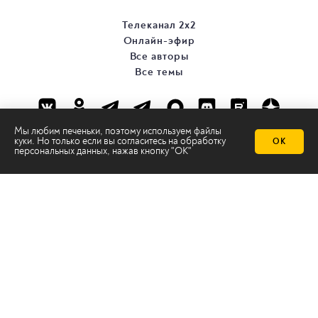
Телеканал 2х2
Онлайн-эфир
Все авторы
Все темы
Мы любим печеньки, поэтому используем файлы
куки. Но только если вы согласитесь на
обработку
ОК
персональных данных
, нажав кнопку "ОК"
© ООО «ТРК «2Х2», 2026
Правовая информация
Политика конфиденциальности
Сайт содержит рекомендательные технологии
Сделано на
Ghost
batman@2x2tv.ru
18+