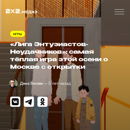
ИГРЫ
«Лига Энтузиастов-
Неудачников»: самая
тёплая игра этой осени о
Москве с открытки
— 5 лет назад
Дима Веснин