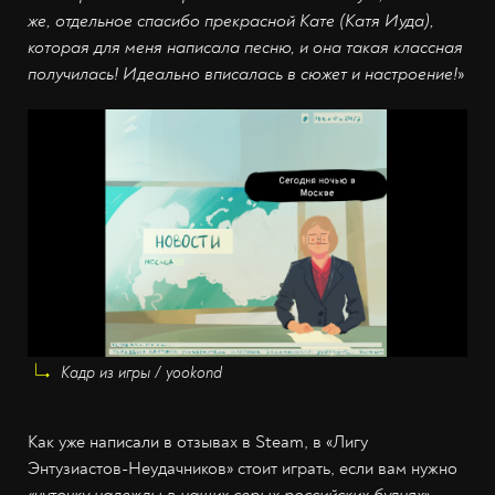
же, отдельное спасибо прекрасной Кате (Катя Иуда),
которая для меня написала песню, и она такая классная
получилась! Идеально вписалась в сюжет и настроение!
»
Кадр из игры / yookond
Как уже написали в отзывах в Steam, в «Лигу
Энтузиастов-Неудачников» стоит играть, если вам нужно
«‎чуточку надежды в наших серых российских буднях»
.