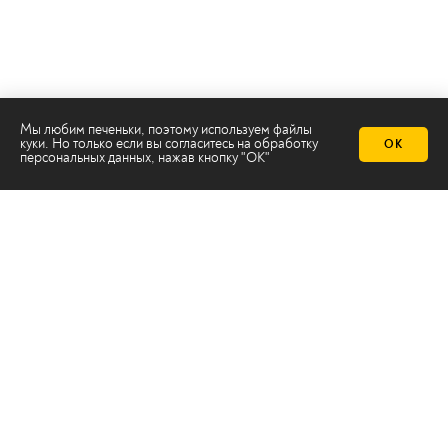
Мы любим печеньки, поэтому используем файлы
куки. Но только если вы согласитесь на
обработку
ОК
персональных данных
, нажав кнопку "ОК"
Телеканал 2х2
Онлайн-эфир
Все авторы
Все темы