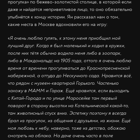
прогулка» по бежево-золотистой столице, в которой если
даже и найдётся неприветливое лицо, то оно обязательно
улыбнётся к концу истории. Ян рассказал нам о том,
какие места в Москве вдохновили его на игру:
«
Я очень люблю гулять, к этому меня приобщил мой
лучший друг. Когда я был маленький и ходил в кружки,
после них тётя обычно водила меня либо в зоопарк,
либо в Макдональдс на 1905 года, оттого я очень люблю
время от времени прогуливаться до Краснопресненской
набережной, а оттуда до Нескучного сада. Нравится всё,
что рядом с музеем-квартирой Горького. Частенько
захожу в МАММ и Гараж. Ещё нравится, если выходить
с Китай-Города и по улице Маросейке там первый
поворот в сторону высотки на Котельнической какой-то,
там живописный спуск вниз. Эстетику поэтому я всегда
брал из прогулок, из общения с друзьями, из жизни. Ещё
моя любовь к небу, наверно, тоже из детства, обожаю
смотреть на облака. На даче очень часто в поле