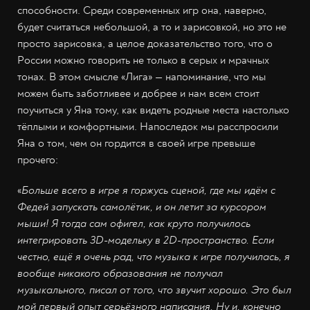
способности. Среди современных игр она, наверно,
будет считаться небольшой, а то и зарисовкой, но это не
просто зарисовка, а целое доказательство того, что о
России можно говорить не только в серых и мрачных
тонах. В этом смысле «Лига» — напоминание, что мы
можем быть заботливее и добрее и нам всем стоит
поучиться у Яна тому, как видеть родные места настолько
тёплыми и комфортными. Напоследок мы расспросили
Яна о том, чем он гордится в своей игре превыше
прочего:
«
Больше всего в игре я горжусь сценой, где мы идём с
Федей запускать самолётик, и он летит за курсором
мыши! Я тогда сам офигел, как круто получилось
интегрировать 3D-модельку в 2D-пространство. Если
честно, ещё я очень рад, что музыка к игре получилась, я
вообще никакого образования не получал
музыкального, писал от того, что звучит хорошо. Это был
мой первый опыт серьёзного написания. Ну и, конечно