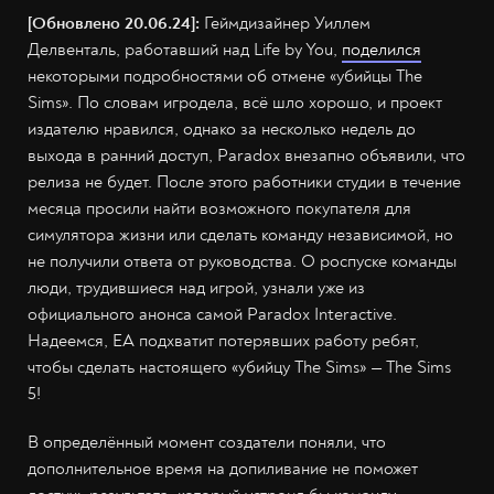
[Обновлено 20.06.24]:
Геймдизайнер Уиллем
Делвенталь, работавший над Life by You,
поделился
некоторыми подробностями об отмене «убийцы The
Sims». По словам игродела, всё шло хорошо, и проект
издателю нравился, однако за несколько недель до
выхода в ранний доступ, Paradox внезапно объявили, что
релиза не будет. После этого работники студии в течение
месяца просили найти возможного покупателя для
симулятора жизни или сделать команду независимой, но
не получили ответа от руководства. О роспуске команды
люди, трудившиеся над игрой, узнали уже из
официального анонса самой Paradox Interactive.
Надеемся, EA подхватит потерявших работу ребят,
чтобы сделать настоящего «убийцу The Sims» — The Sims
5!
В определённый момент создатели поняли, что
дополнительное время на допиливание не поможет