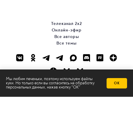
Телеканал 2х2
Онлайн-эфир
Все авторы
Все темы
Мы любим печеньки, поэтому используем файлы
куки. Но только если вы согласитесь на
обработку
ОК
персональных данных
, нажав кнопку "ОК"
© ООО «ТРК «2Х2», 2026
Правовая информация
Политика конфиденциальности
Сайт содержит рекомендательные технологии
Сделано на
Ghost
batman@2x2tv.ru