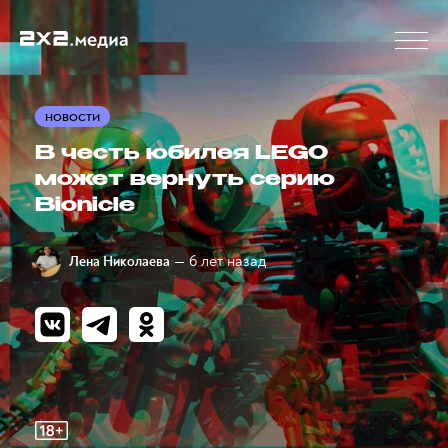
НОВОСТИ
В честь юбилея LEGO
может вернуть серию
Bionicle
— 6 лет назад
Лена Николаева